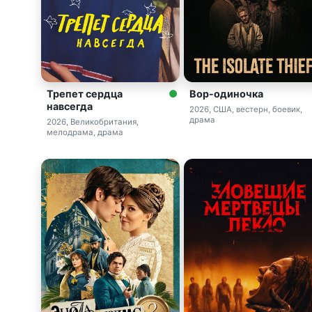
Трепет сердца
Вор-одиночка
навсегда
2026, США, вестерн, боевик,
драма
2026, Великобритания,
мелодрама, драма