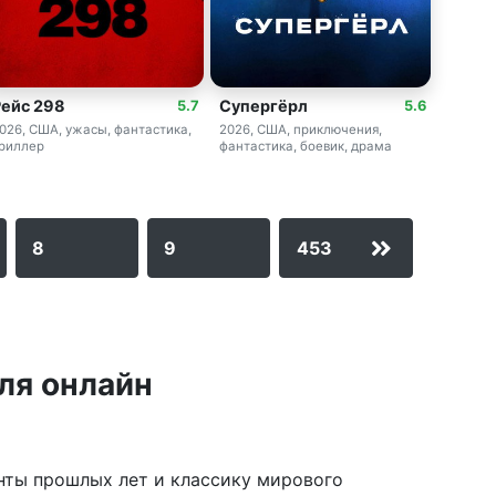
Рейс 298
Супергёрл
5.7
5.6
026, США, ужасы, фантастика,
2026, США, приключения,
риллер
фантастика, боевик, драма
8
9
453
ля онлайн
енты прошлых лет и классику мирового