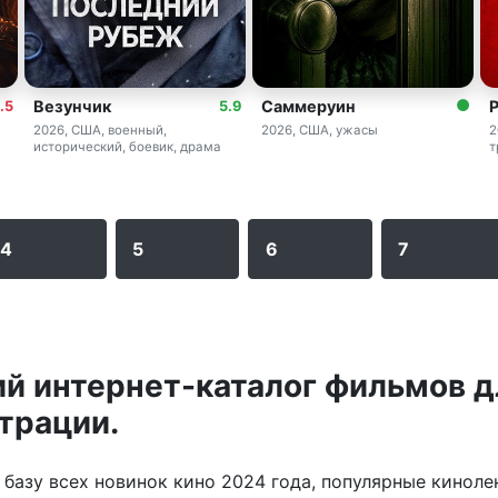
Везунчик
Саммеруин
.5
5.9
2026, США, военный,
2026, США, ужасы
2
исторический, боевик, драма
т
4
5
6
7
й интернет-каталог фильмов д
трации.
базу всех новинок кино 2024 года, популярные кинол