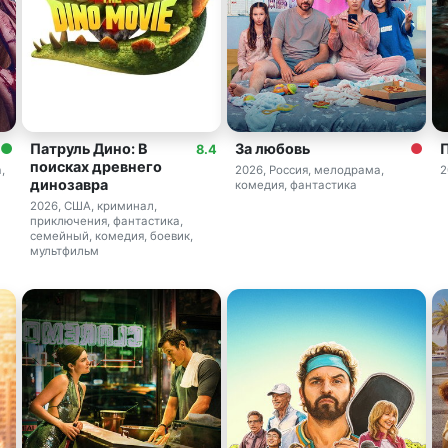
Патруль Дино: В
За любовь
8.4
поисках древнего
,
2026, Россия, мелодрама,
2
динозавра
комедия, фантастика
2026, США, криминал,
приключения, фантастика,
семейный, комедия, боевик,
мультфильм