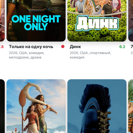
Только на одну ночь
Динк
.8
6.2
2026, США, комедия,
2026, США, спортивный,
2
мелодрама, драма
комедия