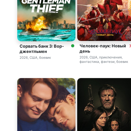
Человек-паук: Новый
Сорвать банк 3: Вор-
7
день
джентльмен
2026, США, приключения,
2026, США, боевик
фантастика, фэнтези, боевик