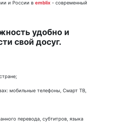
зии и России в
emblix
- современный
жность удобно и
ти свой досуг.
стране;
ах: мобильные телефоны, Смарт ТВ,
нного перевода, субтитров, языка