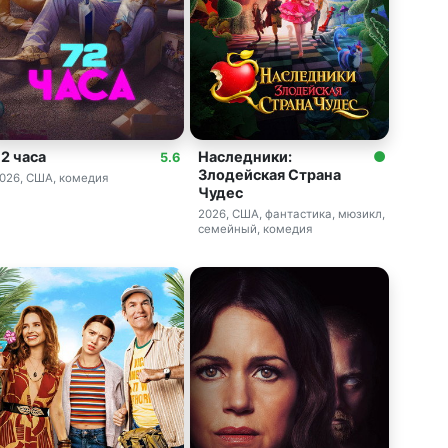
72 часа
Наследники:
5.6
Злодейская Страна
026, США, комедия
Чудес
2026, США, фантастика, мюзикл,
семейный, комедия