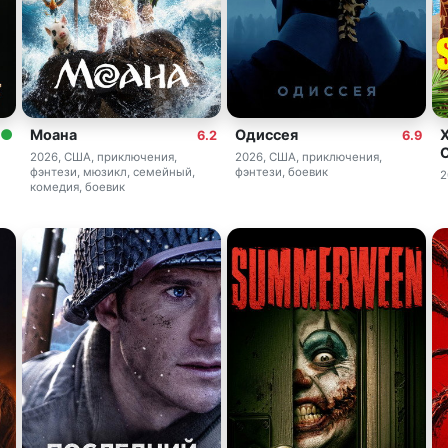
Моана
Одиссея
6.2
6.9
2026, США, приключения,
2026, США, приключения,
фэнтези, мюзикл, семейный,
фэнтези, боевик
2
комедия, боевик