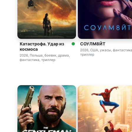
Катастрофа. Удар из
СОУЛМ8ЙТ
космоса
2026, США, ужасы, фантастика
триллер
2026, Польша, боевик, драма,
фантастика, триллер