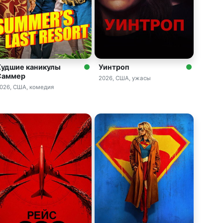
Худшие каникулы
Уинтроп
Саммер
2026, США, ужасы
026, США, комедия