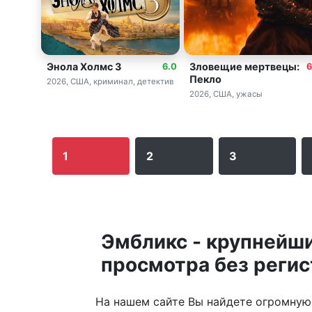
Энола Холмс 3
Зловещие мертвецы:
6.0
6
Пекло
2026, США, криминал, детектив
2026, США, ужасы
1
2
3
Эмбликс - крупнейши
просмотра без регис
На нашем сайте Вы найдете огромную 