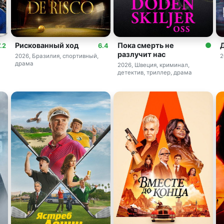
Рискованный ход
Пока смерть не
.2
6.4
разлучит нас
2026, Бразилия, спортивный,
2
драма
2026, Швеция, криминал,
детектив, триллер, драма