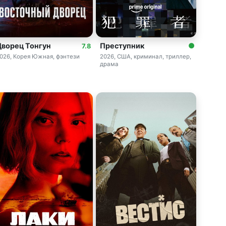
Дворец Тонгун
Преступник
7.8
026, Корея Южная, фэнтези
2026, США, криминал, триллер,
драма