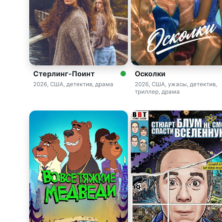
Стерлинг-Поинт
Осколки
2026, США, детектив, драма
2026, США, ужасы, детектив,
триллер, драма