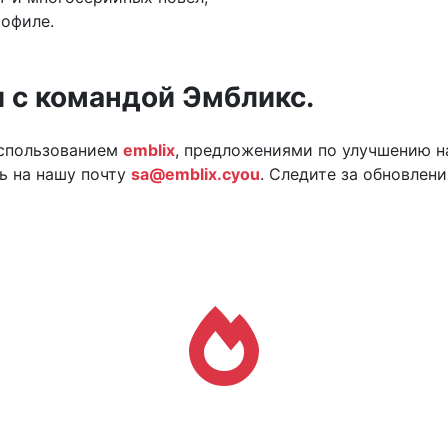
рофиле.
и с командой Эмбликс.
использованием
emblix
, предложениями по улучшению н
ь на нашу почту
sa@emblix.cyou
. Следите за обновлен