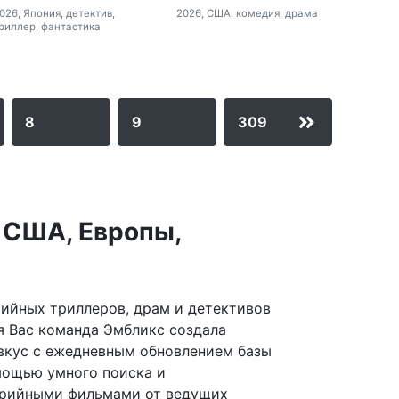
2026, США, комедия, драма
026, Япония, детектив,
риллер, фантастика
8
9
309
 США, Европы,
рийных триллеров, драм и детективов
ля Вас команда Эмбликс создала
 вкус с ежедневным обновлением базы
омощью умного поиска и
серийными фильмами от ведущих