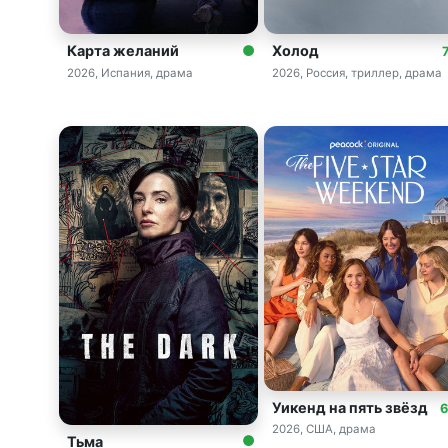
Карта желаний
Холод
7
2026, Испания, драма
2026, Россия, триллер, драма
Уикенд на пять звёзд
6
2026, США, драма
Тьма