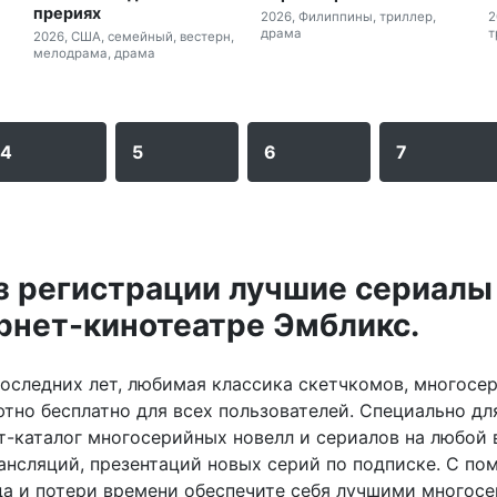
прериях
2026, Филиппины, триллер,
2
драма
т
2026, США, семейный, вестерн,
мелодрама, драма
4
5
6
7
з регистрации лучшие сериалы
ернет-кинотеатре Эмбликс.
оследних лет, любимая классика скетчкомов, многосе
ютно бесплатно для всех пользователей. Специально д
т-каталог многосерийных новелл и сериалов на любой
рансляций, презентаций новых серий по подписке. С п
уда и потери времени обеспечите себя лучшими много