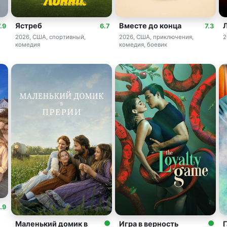
Ястреб
Вместе до конца
.9
6.7
7.3
2026, США, спортивный,
2026, США, приключения,
2
комедия
комедия, боевик
.9
Маленький домик в
Игра в верность