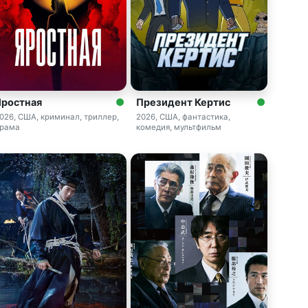
Яростная
Президент Кертис
026, США, криминал, триллер,
2026, США, фантастика,
рама
комедия, мультфильм