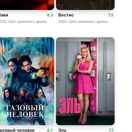
Лаки
Вестис
6.3
7.5
026, США, криминал, драма
2026, США, криминал, драма
Эль
Газовый человек
7.1
6.7