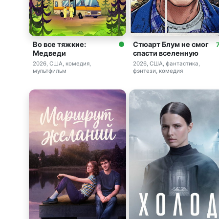
Во все тяжкие:
Стюарт Блум не смог
7
Медведи
спасти вселенную
2026, США, комедия,
2026, США, фантастика,
мультфильм
фэнтези, комедия