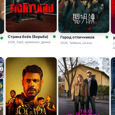
Страна боёв (Борьба)
Город отличников
2026, США, криминал, драма
2026, Тайвань, ужасы
2
д