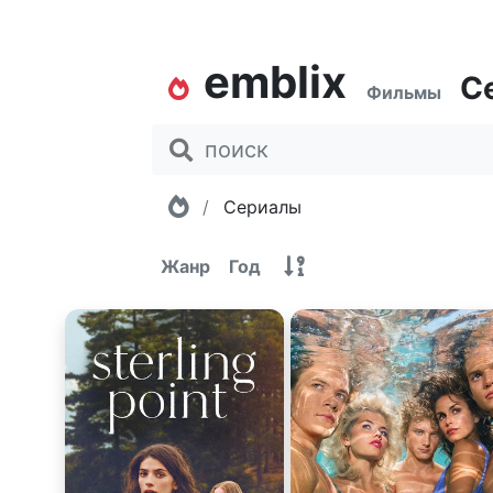
emblix
С
Фильмы
Главная
Сериалы
Жанр
Год