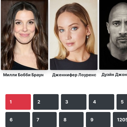
Дуэйн Джон
Милли Бобби Браун
Дженнифер Лоуренс
1
2
3
4
5
6
7
8
9
120