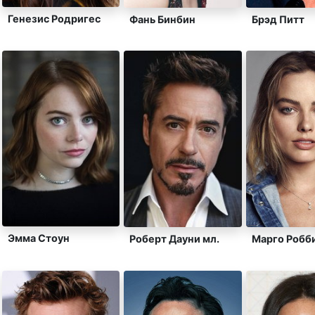
Генезис Родригес
Фань Бинбин
Брэд Питт
Эмма Стоун
Роберт Дауни мл.
Марго Робб