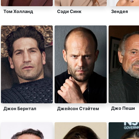
Том Холланд
Сэди Синк
Зендея
Джо Пеши
Джон Бернтал
Джейсон Стэйтем