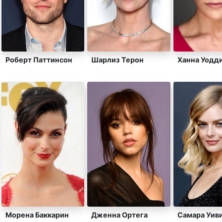
Роберт Паттинсон
Шарлиз Терон
Ханна Уодд
Морена Баккарин
Дженна Ортега
Самара Уив