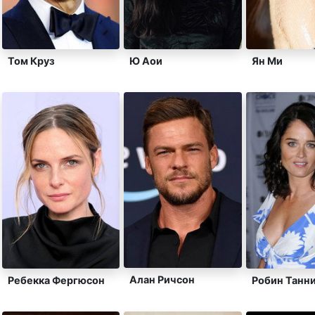
Том Круз
Ю Аои
Ян Ми
Алан Ричсон
Ребекка Фергюсон
Робин Танн