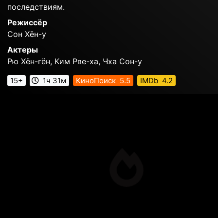
последствиям.
Режиссёр
Сон Хён-у
Актеры
Рю Хён-гён, Ким Рве-ха, Чха Сон-у
15+
1ч 31м
КиноПоиск
5.5
IMDb
4.2