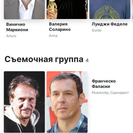
Валерия
Луиджи Феделе
Виничио
Соларино
Маркиони
Guido
Anna
Arturo
Съемочная группа
4
Франческо
Фаласки
Режиссёр, Сценарист