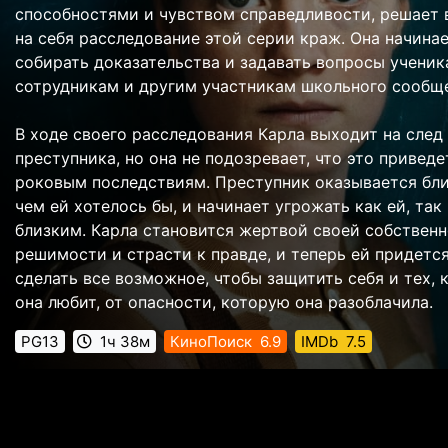
способностями и чувством справедливости, решает 
на себя расследование этой серии краж. Она начина
собирать доказательства и задавать вопросы ученик
сотрудникам и другим участникам школьного сообще
В ходе своего расследования Карла выходит на след
преступника, но она не подозревает, что это приведе
роковым последствиям. Преступник оказывается бл
чем ей хотелось бы, и начинает угрожать как ей, так 
близким. Карла становится жертвой своей собствен
решимости и страсти к правде, и теперь ей придетс
сделать все возможное, чтобы защитить себя и тех, 
она любит, от опасности, которую она разоблачила.
PG13
1ч 38м
КиноПоиск
6.9
IMDb
7.5