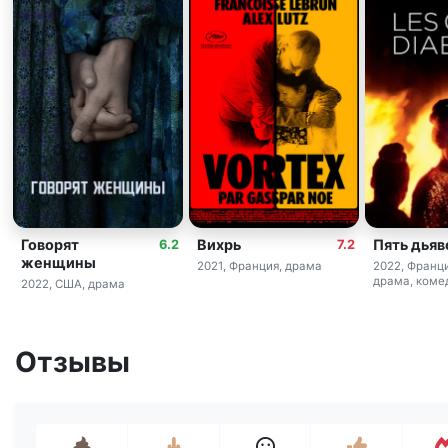
Говорят
Вихрь
Пять дьяв
6.2
7.2
женщины
2021, Франция, драма
2022, Франци
драма, коме
2022, США, драма
Отзывы