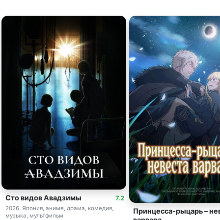
Сто видов Авадзимы
7.2
2026, Япония, аниме, драма, комедия,
Принцесса-рыцарь – не
музыка, мультфильм
варвара