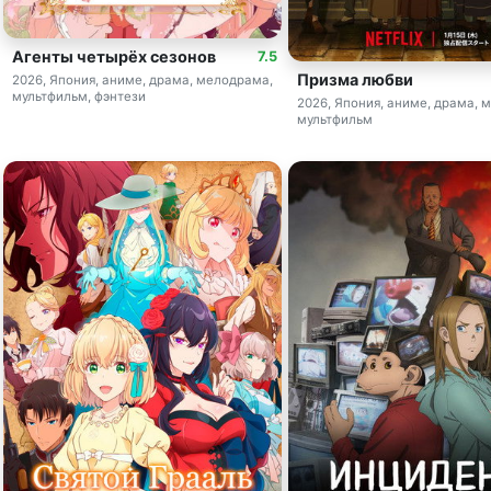
Агенты четырёх сезонов
7.5
Призма любви
2026, Япония, аниме, драма, мелодрама,
мультфильм, фэнтези
2026, Япония, аниме, драма, 
мультфильм