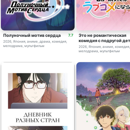
Полуночный мотив сердца
Это не романтическая
7.7
комедия с подругой де
2026, Япония, аниме, драма, комедия,
мелодрама, мультфильм
2026, Япония, аниме, комедия,
мелодрама, мультфильм