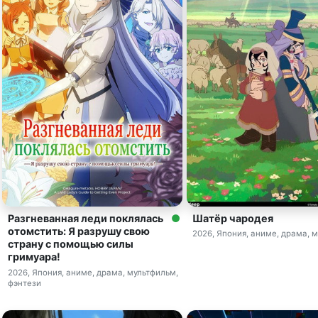
Шатёр чародея
Разгневанная леди поклялась
отомстить: Я разрушу свою
2026, Япония, аниме, драма, 
страну с помощью силы
гримуара!
2026, Япония, аниме, драма, мультфильм,
фэнтези