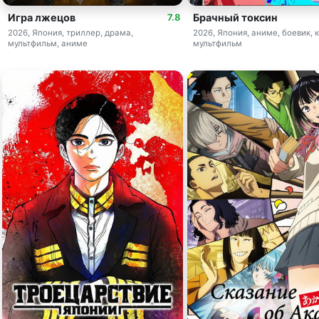
Игра лжецов
Брачный токсин
7.8
2026, Япония, триллер, драма,
2026, Япония, аниме, боевик, 
мультфильм, аниме
мультфильм