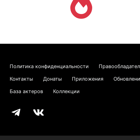
Политика конфиденциальности
Правообладате
Контакты
Донаты
Приложения
Обновлен
База актеров
Коллекции