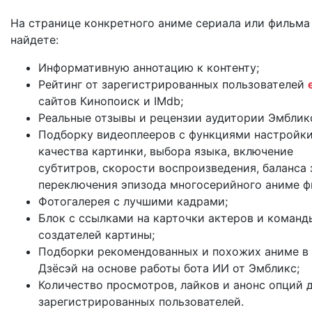
На странице конкретного аниме сериала или фильма
найдете:
Информативную аннотацию к контенту;
Рейтинг от зарегистрированных пользователей
сайтов Кинопоиск и IMdb;
Реальные отзывы и рецензии аудитории Эмблик
Подборку видеоплееров с функциями настройки
качества картинки, выбора языка, включение
субтитров, скорости воспроизведения, баланса 
переключения эпизода многосерийного аниме ф
Фотогалерея с лучшими кадрами;
Блок с ссылками на карточки актеров и команд
создателей картины;
Подборки рекомендованных и похожих аниме в
Дзёсэй на основе работы бота ИИ от Эмбликс;
Количество просмотров, лайков и анонс опций 
зарегистрированных пользователей.