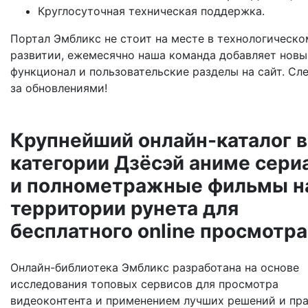
Круглосуточная техническая поддержка.
Портал Эмбликс не стоит на месте в технологическо
развитии, ежемесячно наша команда добавляет новы
функционал и пользовательские разделы на сайт. Сл
за обновлениями!
Крупнейший онлайн-каталог в
категории Дзёсэй аниме сери
и полнометражные фильмы н
территории рунета для
бесплатного online просмотра
Онлайн-библиотека Эмбликс разработана на основе
исследования топовых сервисов для просмотра
видеоконтента и применением лучших решений и пр