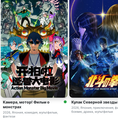
Камера, мотор! Фильм о
Кулак Северной звезды
монстрах
2026, Япония, приключения, ф
боевик, драма, мультфильм
2026, Япония, комедия, мультфильм,
фэнтези