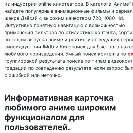
из индустрии online кинотеатров. В каталоге “Аниме”
найдете популярные анимационные фильмы и сериал
жанре Дзёсэй с высоким качеством 720, 1080 Hd.
Интуитивно понятную навигацию с возможностью
применения фильтров по стилистике контента, сорт
по годам выпуска аниме и рейтингу от ведущих серв
киноиндустрии IMdb и Кинопоиск для быстрого нах
любимого произведения. Умный поиск контента по
em
группировкой результата поиска по типам видеоконт
градации по совпадению результата, если запрос был
с ошибкой или неточно.
Информативная карточка
любимого аниме широким
функционалом для
пользователей.