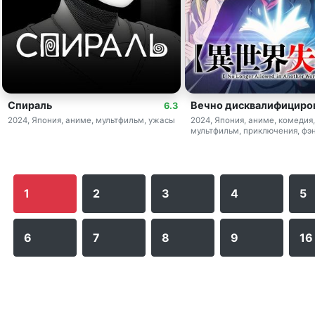
Спираль
Вечно дисквалифициро
6.3
2024, Япония, аниме, мультфильм, ужасы
2024, Япония, аниме, комедия,
мультфильм, приключения, фэ
1
2
3
4
5
6
7
8
9
16