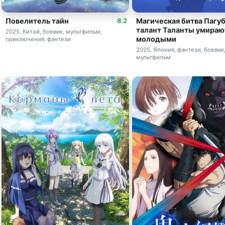
Повелитель тайн
Магическая битва Пагу
8.2
талант Таланты умираю
2025, Китай, боевик, мультфильм,
молодыми
приключения, фэнтези
2025, Япония, фэнтези, боевик
мультфильм