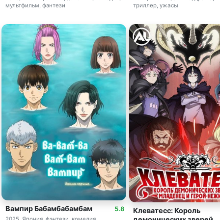
мультфильм, фэнтези
триллер, ужасы
Вампир Бабамбабамбам
5.8
Клеватесс: Король
демонических зверей,
2025, Япония, фэнтези, комедия,