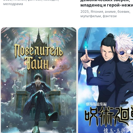
мелодрама
младенец и герой-неж
2025, Япония, аниме, боевик,
мультфильм, фэнтези