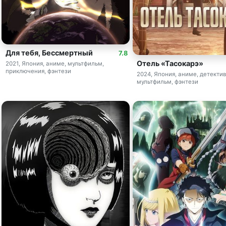
Для тебя, Бессмертный
7.8
Отель «Тасокарэ»
2021, Япония, аниме, мультфильм,
приключения, фэнтези
2024, Япония, аниме, детектив
мультфильм, фэнтези