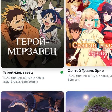
Святой Грааль Эрис
Герой-мерзавец
2026, Япония, аниме, драма, 
2026, Япония, аниме, боевик,
фэнтези
мультфильм, фантастика