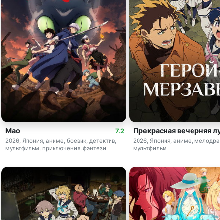
Мао
Прекрасная вечерняя л
7.2
2026, Япония, аниме, боевик, детектив,
2026, Япония, аниме, мелодра
мультфильм, приключения, фэнтези
мультфильм