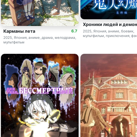
Хроники людей и демо
Карманы лета
6.7
2025, Япония, аниме, боевик,
мультфильм, приключения, фэ
2025, Япония, аниме, драма, мелодрама,
мультфильм