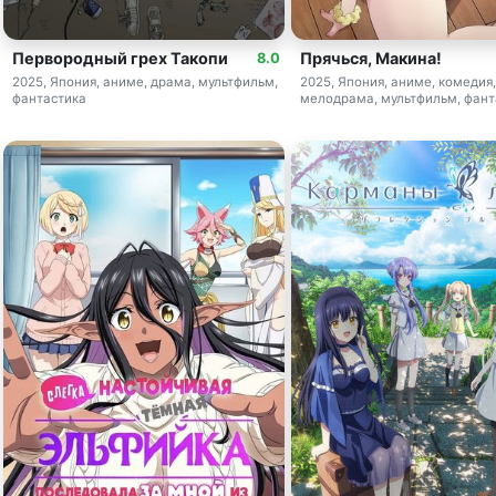
Первородный грех Такопи
Прячься, Макина!
8.0
2025, Япония, аниме, драма, мультфильм,
2025, Япония, аниме, комедия,
фантастика
мелодрама, мультфильм, фант