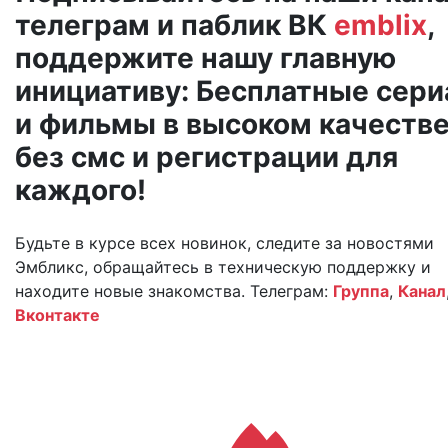
телеграм и паблик ВК
emblix
,
поддержите нашу главную
инициативу: Бесплатные сер
и фильмы в высоком качеств
без смс и регистрации для
каждого!
Будьте в курсе всех новинок, следите за новостями
Эмбликс, обращайтесь в техническую поддержку и
находите новые знакомства. Телеграм:
Группа
,
Канал
Вконтакте