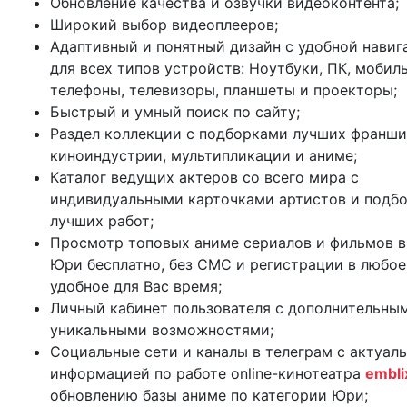
Обновление качества и озвучки видеоконтента;
Широкий выбор видеоплееров;
Адаптивный и понятный дизайн с удобной навиг
для всех типов устройств: Ноутбуки, ПК, мобил
телефоны, телевизоры, планшеты и проекторы;
Быстрый и умный поиск по сайту;
Раздел коллекции с подборками лучших франши
киноиндустрии, мультипликации и аниме;
Каталог ведущих актеров со всего мира с
индивидуальными карточками артистов и подб
лучших работ;
Просмотр топовых аниме сериалов и фильмов в
Юри бесплатно, без СМС и регистрации в любое
удобное для Вас время;
Личный кабинет пользователя с дополнительны
уникальными возможностями;
Социальные сети и каналы в телеграм с актуал
информацией по работе online-кинотеатра
embli
обновлению базы аниме по категории Юри;