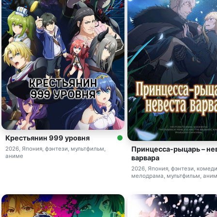
Крестьянин 999 уровня
Принцесса-рыцарь – не
2026, Япония, фэнтези, мультфильм,
аниме
варвара
2026, Япония, фэнтези, комеди
мелодрама, мультфильм, ани