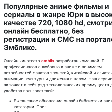
Популярные аниме фильмы и
сериалы в жанре Юри в высо
качестве 720, 1080 hd, смотр
онлайн бесплатно, без
регистрации и СМС на портал
Эмбликс.
Онлайн кинотеатр
emblix
разработан командой IT
профессионалов с любовью к аниме и понимаем
потребностей фанатов японской, китайской и азиатс
анимации, культуры и движения в целом. Наш серви
включает в себя ряд технологических преимуществ 
удобства пользователей:
Ежедневное обновление онлайн библиотеки ани
категории Юри;