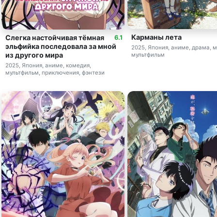
Карманы лета
Слегка настойчивая тёмная
6.1
эльфийка последовала за мной
2025, Япония, аниме, драма, 
из другого мира
мультфильм
2025, Япония, аниме, комедия,
мультфильм, приключения, фэнтези