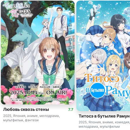
Любовь сквозь стены
7.7
Титосэ в бутылке Рамун
2025, Япония, аниме, мелодрама,
мультфильм, фэнтези
2025, Япония, аниме, комедия,
мелодрама, мультфильм