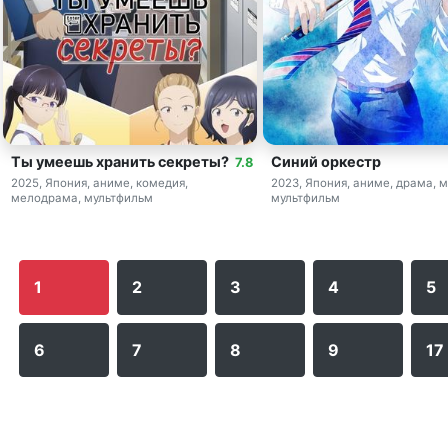
Ты умеешь хранить секреты?
Синий оркестр
7.8
2025, Япония, аниме, комедия,
2023, Япония, аниме, драма, 
мелодрама, мультфильм
мультфильм
1
2
3
4
5
6
7
8
9
17