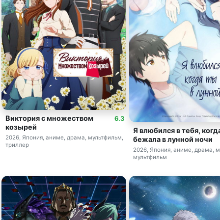
Виктория с множеством
6.3
козырей
Я влюбился в тебя, когд
2026, Япония, аниме, драма, мультфильм,
бежала в лунной ночи
триллер
2026, Япония, аниме, драма, 
мультфильм