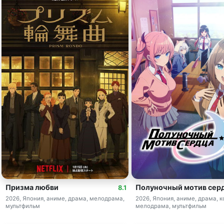
Призма любви
Полуночный мотив сер
8.1
2026, Япония, аниме, драма, мелодрама,
2026, Япония, аниме, драма, 
мультфильм
мелодрама, мультфильм