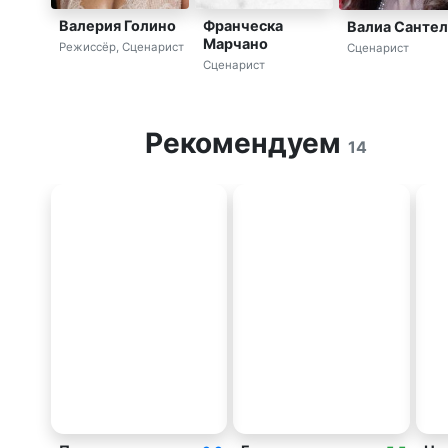
Валерия Голино
Франческа
Валиа Санте
Марчано
Режиссёр, Сценарист
Сценарист
Сценарист
Рекомендуем
14