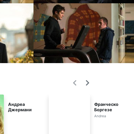
Андреа
Франческо
Джермани
Боргезе
Andrea