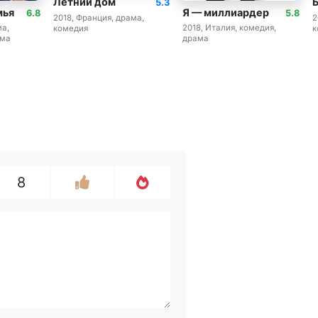
Летний дом
5.3
мья
Я — миллиардер
6.8
5.8
2018, Франция, драма,
2
ма,
2018, Италия, комедия,
комедия
к
ама
драма
8