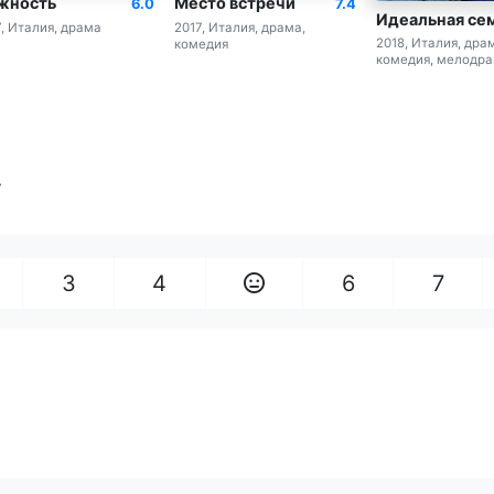
жность
Место встречи
6.0
7.4
Идеальная се
7, Италия, драма
2017, Италия, драма,
2018, Италия, дра
комедия
комедия, мелодр
у
3
4
6
7