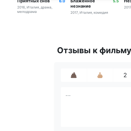
Приятных снов
Блаженное
Не
6.0
5.5
незнание
2016, Италия, драма,
201
мелодрама
2017, Италия, комедия
Отзывы
к фильм
2