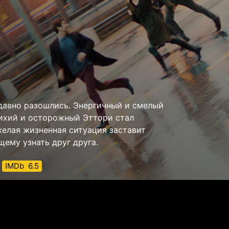
давно разошлись. Энергичный и смелый
Тихий и осторожный Эттори стал
желая жизненная ситуация заставит
щему узнать друг друга.
IMDb
6.5