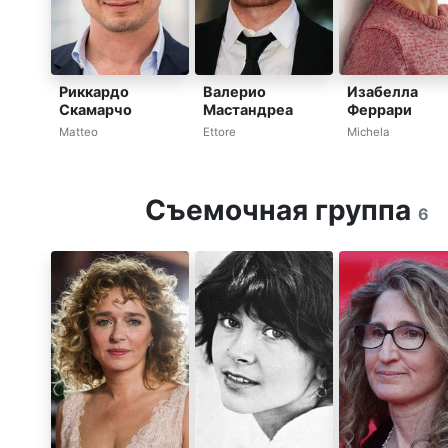
Риккардо
Валерио
Изабелла
Скамарчо
Мастандреа
Феррари
Matteo
Ettore
Michela
Съемочная группа
6