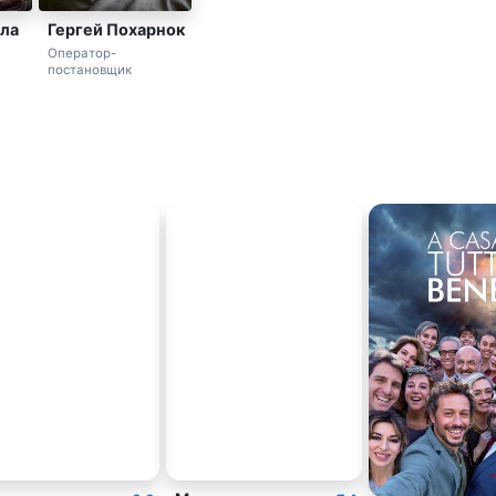
лла
Гергей Похарнок
Оператор-
постановщик