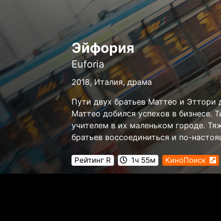
Эйфория
Euforia
2018, Италия, драма
Пути двух братьев Маттео и Эттори 
Маттео добился успехов в бизнесе. 
учителем в их маленьком городе. Тя
братьев воссоединиться и по-настоя
Рейтинг R
1ч 55м
КиноПоиск