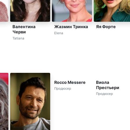
Яя Форте
Валентина
Жазмин Тринка
Черви
Elena
Tatiana
Rocco Messere
Виола
Престьери
Продюсер
Продюсер