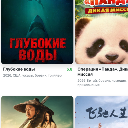
Глубокие воды
Операция «Панда». Дик
5.8
миссия
2026, США, ужасы, боевик, триллер
2026, Китай, боевик, комедия,
приключения