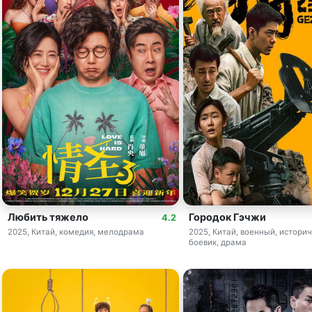
Любить тяжело
Городок Гэчжи
4.2
2025, Китай, комедия, мелодрама
2025, Китай, военный, историч
боевик, драма