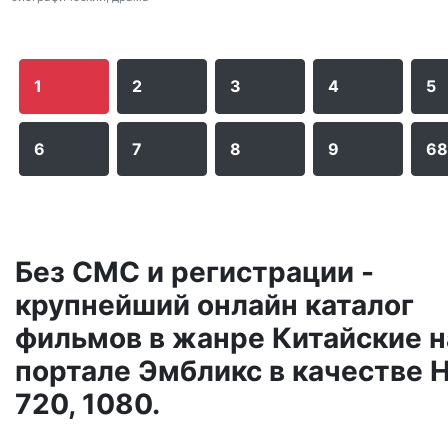
1
2
3
4
5
6
7
8
9
6
Без СМС и регистрации -
крупнейший онлайн каталог
фильмов в жанре Китайские н
портале Эмбликс в качестве 
720, 1080.