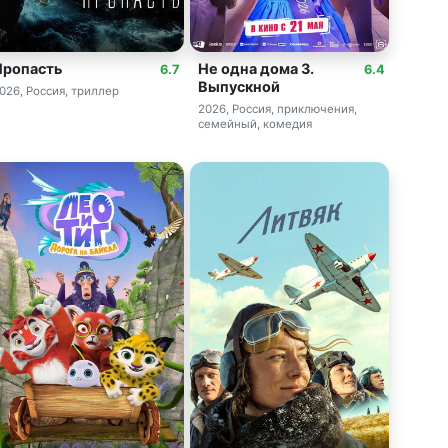
Пропасть
Не одна дома 3.
6.7
6.4
Выпускной
026, Россия, триллер
2026, Россия, приключения,
семейный, комедия