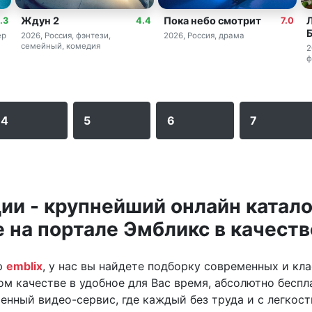
Ждун 2
Пока небо смотрит
Л
.3
4.4
7.0
ер
2026, Россия, фэнтези,
2026, Россия, драма
семейный, комедия
2
ф
4
5
6
7
ии - крупнейший онлайн катало
на портале Эмбликс в качестве
р
emblix
, у нас вы найдете подборку современных и кл
м качестве в удобное для Вас время, абсолютно беспла
енный видео-сервис, где каждый без труда и с легкос