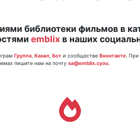
иями библиотеки фильмов в ка
остями
emblix
в наших социальн
леграм
Группа
,
Канал
,
Бот
и сообществе
Вконтакте
. При
лемах пишите нам на почту
sa@emblix.cyou
.