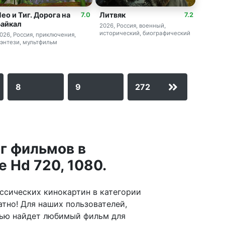
ео и Тиг. Дорога на
Литвяк
7.0
7.2
Байкал
2026, Россия, военный,
исторический, биографический
026, Россия, приключения,
энтези, мультфильм
8
9
272
г фильмов в
 Hd 720, 1080.
ассических кинокартин в категории
тно! Для наших пользователей,
тью найдет любимый фильм для