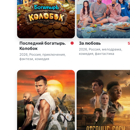
Последний богатырь.
За любовь
5
Колобок
2026, Россия, мелодрама,
комедия, фантастика
2026, Россия, приключения,
фэнтези, комедия