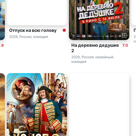
Отпуск на всю голову
2026, Россия, комедия
2
с
На деревню дедушке
.9
7.0
2
2026, Россия, семейный,
комедия