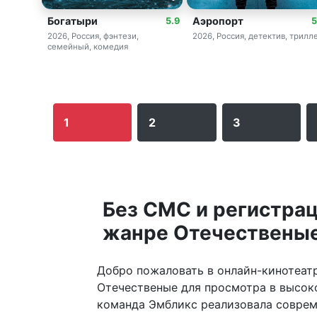
Богатыри
Аэропорт
5.9
5
2026, Россия, фэнтези,
2026, Россия, детектив, трилл
семейный, комедия
1
2
3
Без СМС и регистрац
жанре Отечественые 
Добро пожаловать в онлайн-кинотеат
Отечественые для просмотра в высоко
команда Эмбликс реализовала соврем