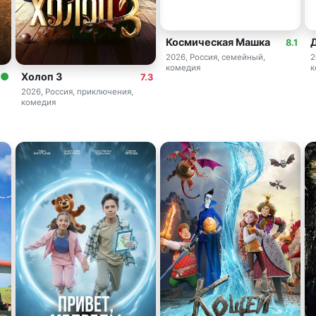
Космическая Машка
Д
8.1
2026, Россия, семейный,
2
комедия
к
Холоп 3
7.3
2026, Россия, приключения,
комедия