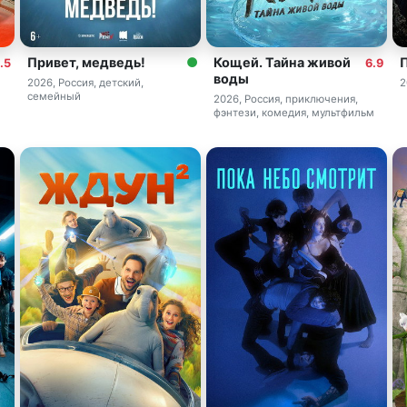
Привет, медведь!
Кощей. Тайна живой
.5
6.9
воды
2026, Россия, детский,
2
семейный
2026, Россия, приключения,
фэнтези, комедия, мультфильм