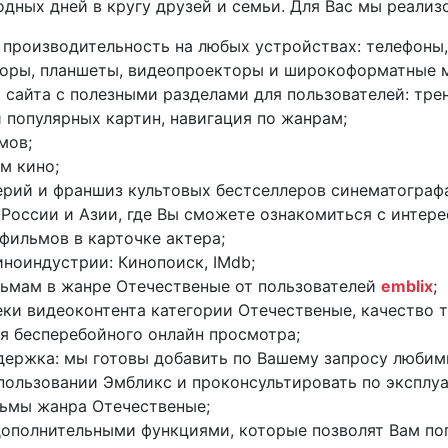
дных дней в кругу друзей и семьи. Для Вас мы реализ
 производительность на любых устройствах: телефоны,
зоры, планшеты, видеопроекторы и широкоформатные 
 сайта с полезными разделами для пользователей: тре
 популярных картин, навигация по жанрам;
мов;
м кино;
ерий и франшиз культовых бестселлеров синематограф
 России и Азии, где Вы сможете ознакомиться с интер
фильмов в карточке актера;
иноиндустрии: Кинопоиск, IMdb;
льмам в жанре Отечественые от пользователей
emblix
;
ки видеоконтента категории Отечественые, качество т
я бесперебойного онлайн просмотра;
держка: мы готовы добавить по Вашему запросу любим
пользовании Эмбликc и проконсультировать по эксплуа
ьмы жанра Отечественые;
дополнительными функциями, которые позволят Вам пог