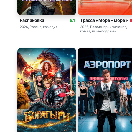
Распаковка
Трасса «Море - море»
5.1
6
2026, Россия, комедия
2026, Россия, приключения,
комедия, мелодрама