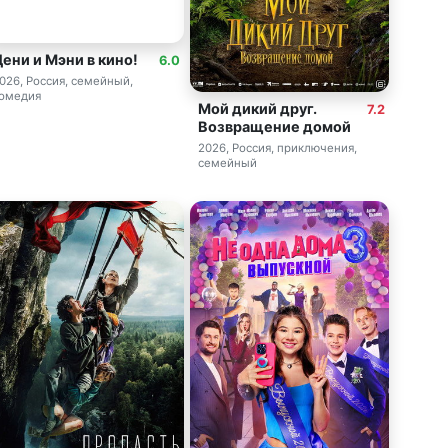
ени и Мэни в кино!
6.0
026, Россия, семейный,
омедия
Мой дикий друг.
7.2
Возвращение домой
2026, Россия, приключения,
семейный