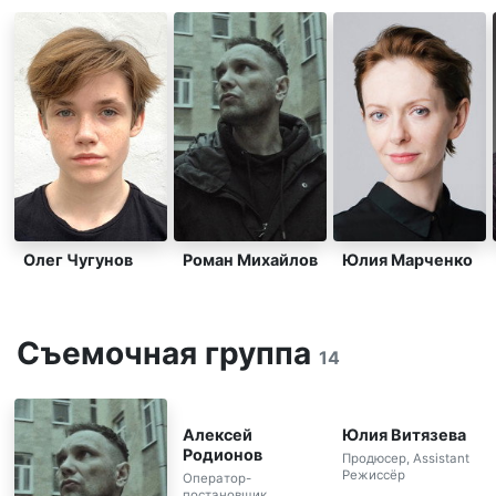
Олег Чугунов
Роман Михайлов
Юлия Марченко
Съемочная группа
14
Алексей
Юлия Витязева
Родионов
Продюсер, Assistant
Режиссёр
Оператор-
постановщик,