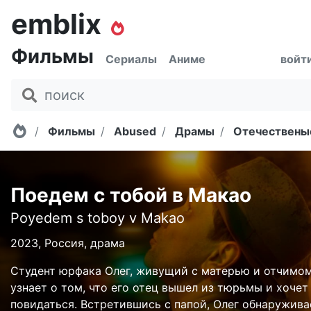
emblix
Фильмы
Сериалы
Аниме
войт
Главная
Фильмы
Abused
Драмы
Отечествены
Поедем с тобой в Макао
Poyedem s toboy v Makao
2023, Россия, драма
Студент юрфака Олег, живущий с матерью и отчимом
узнает о том, что его отец вышел из тюрьмы и хочет
повидаться. Встретившись с папой, Олег обнаружива