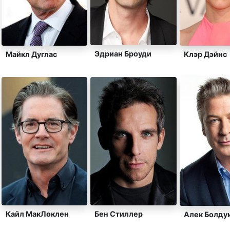
Эдриан Броуди
Майкл Дуглас
Клэр Дэйнс
Кайл МакЛоклен
Бен Стиллер
Алек Болду