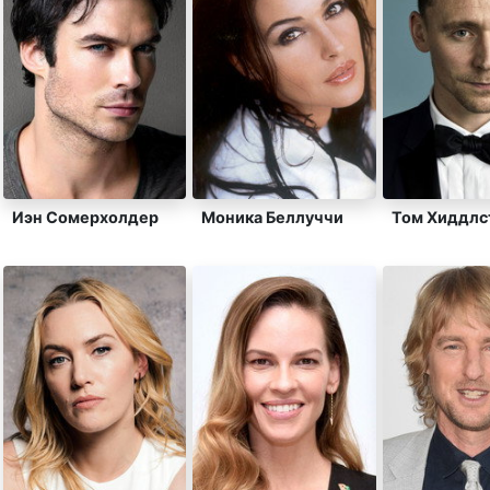
Иэн Сомерхолдер
Моника Беллуччи
Том Хиддлс