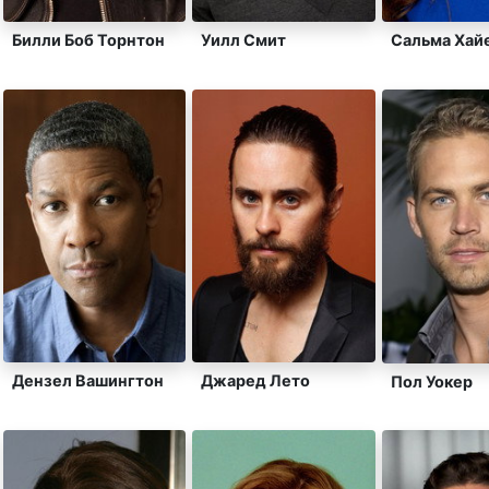
Билли Боб Торнтон
Уилл Смит
Сальма Хай
Дензел Вашингтон
Джаред Лето
Пол Уокер