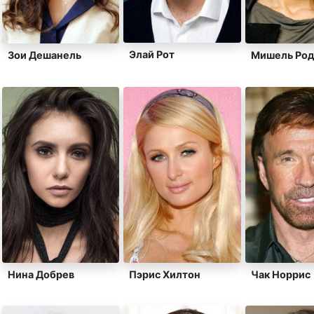
Элай Рот
Зои Дешанель
Мишель Род
Нина Добрев
Пэрис Хилтон
Чак Норрис