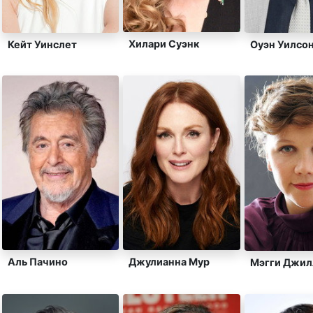
Хилари Суэнк
Кейт Уинслет
Оуэн Уилсо
Аль Пачино
Джулианна Мур
Мэгги Джил