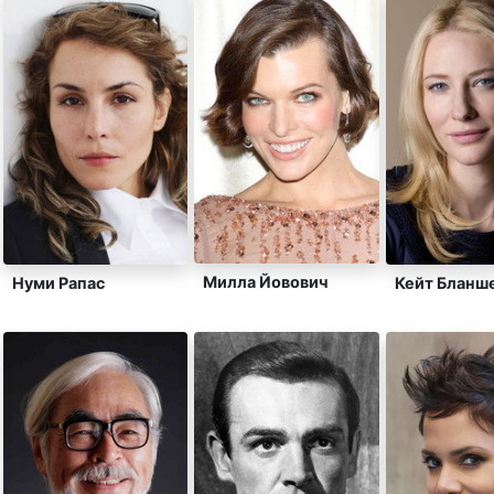
Милла Йовович
Нуми Рапас
Кейт Бланш