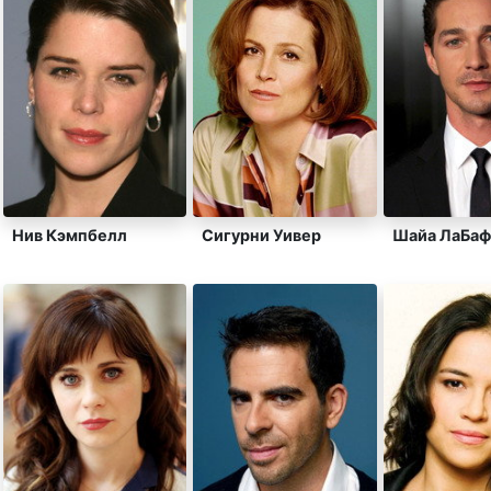
Нив Кэмпбелл
Сигурни Уивер
Шайа ЛаБаф