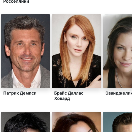
Росселлини
Эванджелин
Патрик Демпси
Брайс Даллас
Ховард