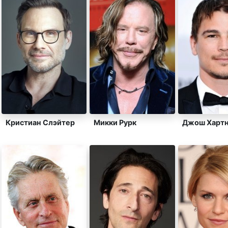
Кристиан Слэйтер
Микки Рурк
Джош Хартн