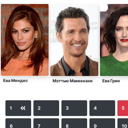
Ева Мендес
Мэттью Макконахи
Ева Грин
2
3
4
5
1
6
7
8
9
10