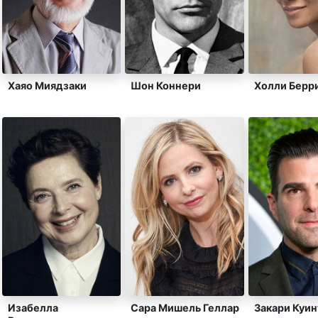
Хаяо Миядзаки
Шон Коннери
Холли Берр
Изабелла
Сара Мишель Геллар
Закари Куин