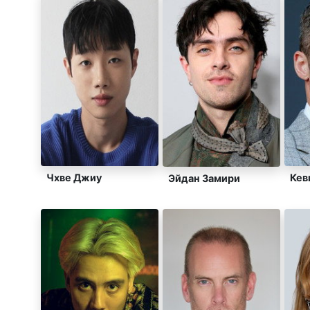
Чхве Джиу
Кев
Эйдан Замири