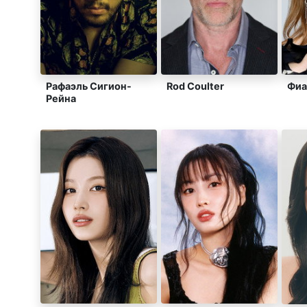
Рафаэль Сигион-
Rod Coulter
Фиа
Рейна