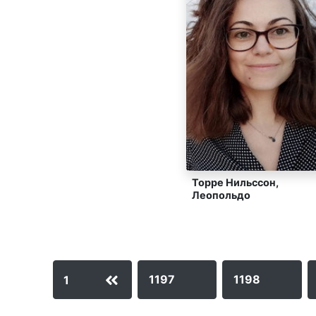
Торре Нильссон,
Леопольдо
1197
1198
1