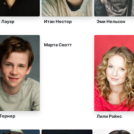
 Лауэр
Итан Нестор
Эми Нельсон
Марта Скотт
 Тернер
Лили Рэйнс