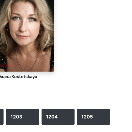
Oxana Kostetskaya
1203
1204
1205