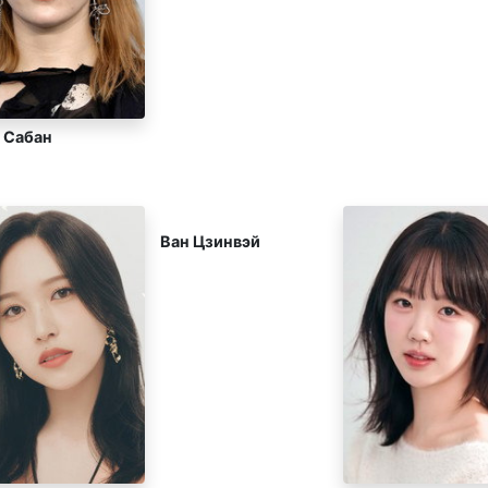
 Сабан
Ван Цзинвэй