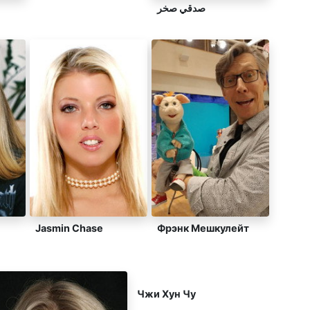
صدقي صخر
Jasmin Chase
Фрэнк Мешкулейт
Чжи Хун Чу