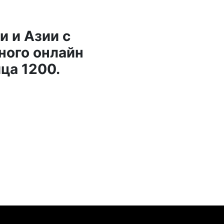
и и Азии с
ного онлайн
ца 1200.