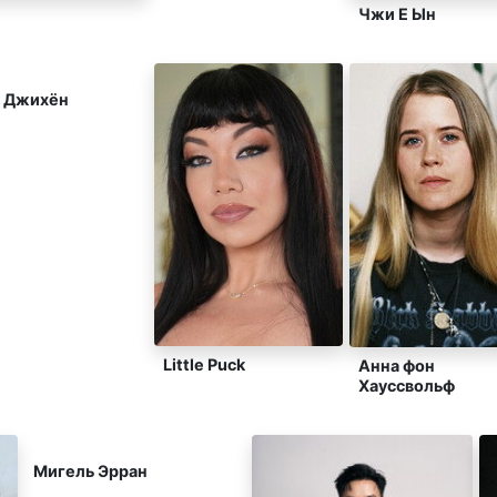
Чжи Е Ын
 Джихён
Little Puck
Анна фон
Хауссвольф
Мигель Эрран