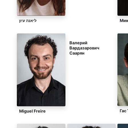
ליאנה עיון
Мик
Валерий
Вардазарович
Саарян
Гас
Miguel Freire