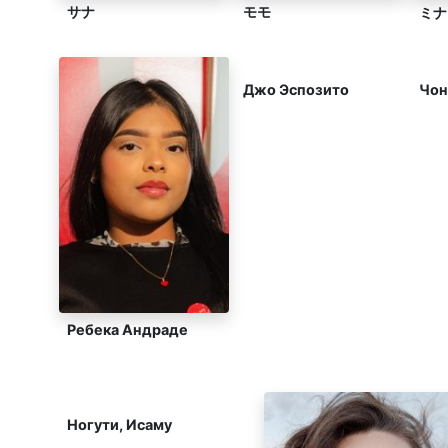
サナ
モモ
ミナ
Джо Эспозито
Чон
Ребека Андраде
Ногути, Исаму