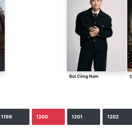
Bùi Công Nam
1199
1200
1201
1202