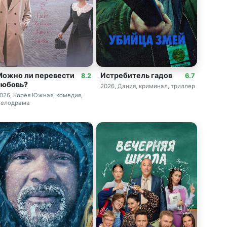
Можно ли перевести
Истребитель гадов
8.2
6.7
любовь?
2026, Дания, криминал, триллер
026, Корея Южная, комедия,
елодрама