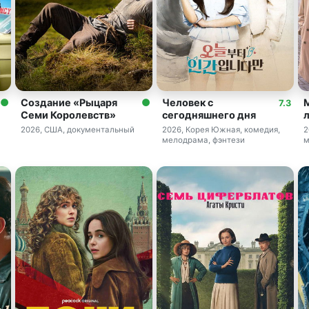
Создание «Рыцаря
Человек с
7.3
Семи Королевств»
сегодняшнего дня
2026, США, документальный
2026, Корея Южная, комедия,
2
мелодрама, фэнтези
м