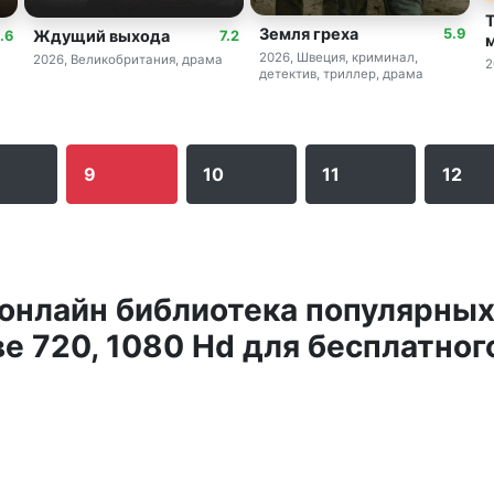
Т
Земля греха
5.9
Ждущий выхода
.6
7.2
2026, Швеция, криминал,
2026, Великобритания, драма
2
детектив, триллер, драма
9
10
11
12
онлайн библиотека популярных
ве 720, 1080 Hd для бесплатног