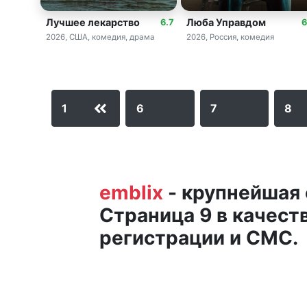
Лучшее лекарство
Люба Управдом
6.7
6
2026, США, комедия, драма
2026, Россия, комедия
6
7
8
1
emblix
- крупнейшая 
Страница 9 в качест
регистрации и СМС.