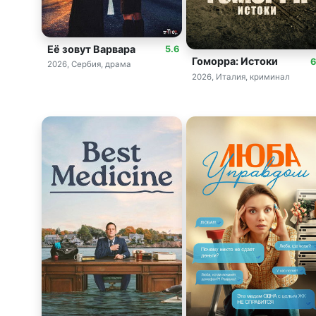
Её зовут Варвара
5.6
Гоморра: Истоки
6
2026, Сербия, драма
2026, Италия, криминал