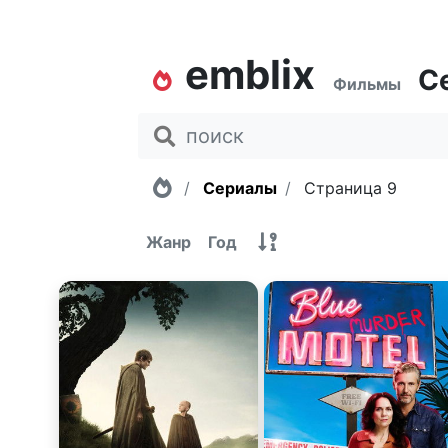
emblix
С
Фильмы
Главная
Сериалы
Страница 9
Жанр
Год