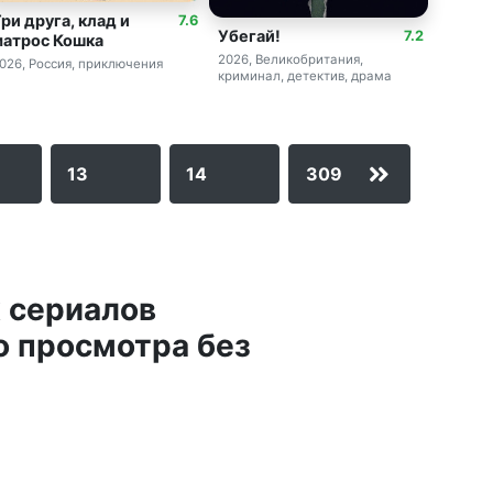
ри друга, клад и
7.6
Убегай!
7.2
матрос Кошка
2026, Великобритания,
026, Россия, приключения
криминал, детектив, драма
13
14
309
 сериалов
о просмотра без