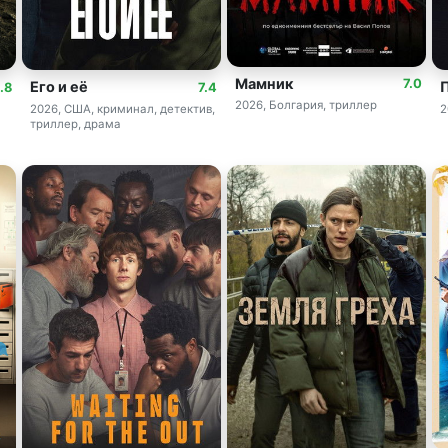
Мамник
7.0
Его и её
.8
7.4
2026, Болгария, триллер
2026, США, криминал, детектив,
2
триллер, драма