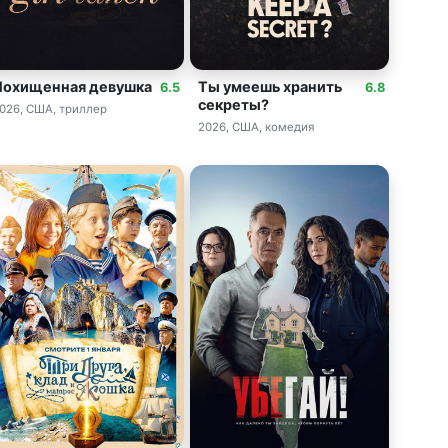
Похищенная девушка
Ты умеешь хранить
6.5
6.8
секреты?
026, США, триллер
2026, США, комедия