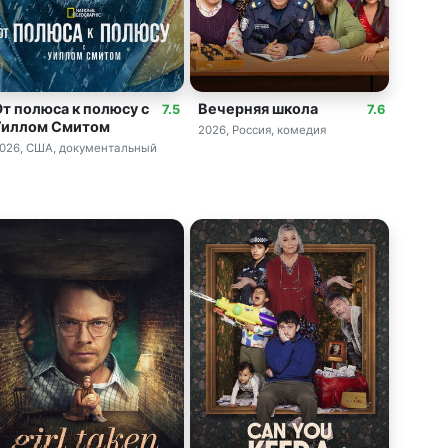
От полюса к полюсу с
Вечерняя школа
7.5
7.6
Уиллом Смитом
2026, Россия, комедия
026, США, документальный