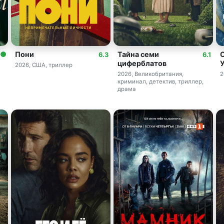
Пони
Тайна семи
6.3
6.1
циферблатов
2026, США, триллер
2026, Великобритания,
2
криминал, детектив, триллер,
драма