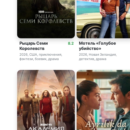
Рыцарь Семи
Мотель «Голубое
8.2
Королевств
убийство»
2026, США, приключения,
2026, Новая Зеландия,
фэнтези, боевик, драма
детектив, драма