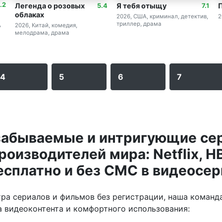
.2
Легенда о розовых
Я тебя отыщу
5.4
7.1
облаках
2026, США, криминал, детектив,
2
триллер, драма
,
2026, Китай, комедия,
мелодрама, драма
4
5
6
7
забываемые и интригующие се
оизводителей мира: Netflix, H
бесплатно и без СМС в видеосе
ра сериалов и фильмов без регистрации, наша команд
а видеоконтента и комфортного использования: