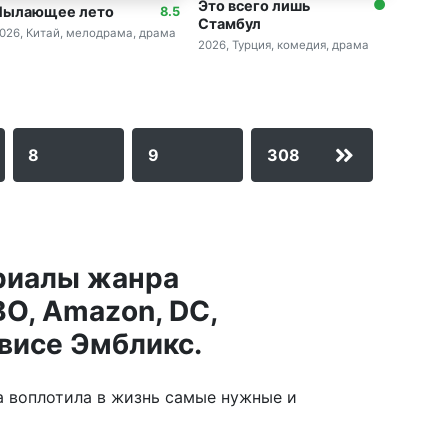
Это всего лишь
Пылающее лето
8.5
Стамбул
026, Китай, мелодрама, драма
2026, Турция, комедия, драма
8
9
308
риалы жанра
BO, Amazon, DC,
рвисе Эмбликс.
а воплотила в жизнь самые нужные и