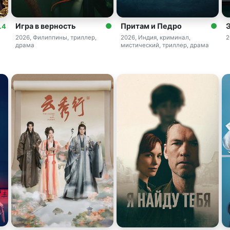
Игра в верность
Притам и Педро
.4
2026, Филиппины, триллер,
2026, Индия, криминал,
2
драма
мистический, триллер, драма