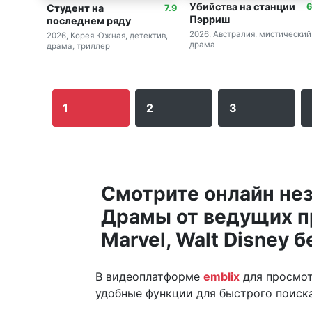
Убийства на станции
6
Студент на
7.9
Пэрриш
последнем ряду
2026, Австралия, мистический
2026, Корея Южная, детектив,
драма
драма, триллер
1
2
3
Смотрите онлайн не
Драмы от ведущих пр
Marvel, Walt Disney 
В видеоплатформе
emblix
для просмот
удобные функции для быстрого поиск