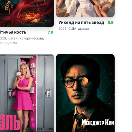
Уикенд на пять звёзд
6.9
2026, США, драма
Птичья кость
7.9
026, Китай, исторический,
елодрама