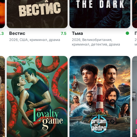
Вестис
Тьма
.3
7.5
2026, США, криминал, драма
2026, Великобритания,
2
криминал, детектив, драма
м