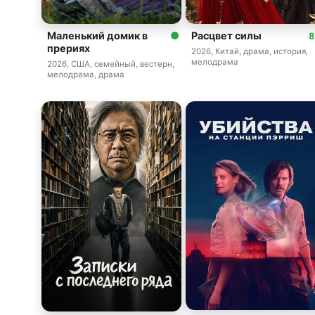
Маленький домик в
Расцвет силы
8
прериях
2026, Китай, драма, история,
мелодрама
2026, США, семейный, вестерн,
мелодрама, драма