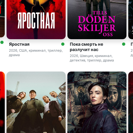
Яростная
Пока смерть не
разлучит нас
2026, США, криминал, триллер,
2
драма
д
2026, Швеция, криминал,
детектив, триллер, драма