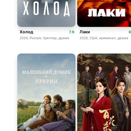
Холод
Лаки
7.9
6
2026, Россия, триллер, драма
2026, США, криминал, драма