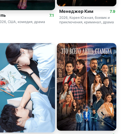
Менеджер Ким
7.9
Эль
7.1
2026, Корея Южная, боевик и
026, США, комедия, драма
приключения, криминал, драма