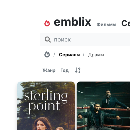
emblix
С
Фильмы
Главная
Сериалы
Драмы
Жанр
Год