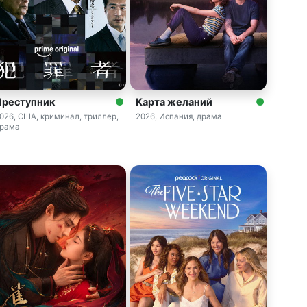
Преступник
Карта желаний
026, США, криминал, триллер,
2026, Испания, драма
рама