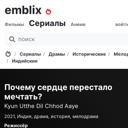
emblix
Сериалы
Фильмы
Аниме
войт
Главная
Сериалы
Драмы
Исторические
Мело
Индийские
Почему сердце перестало
мечтать?
Kyun Utthe Dil Chhod Aaye
2021, Индия, драма, история, мелодрама
Режиссёр