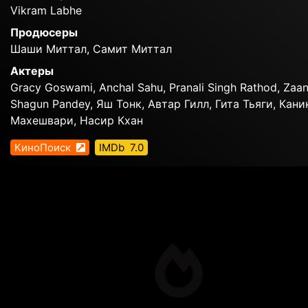
Vikram Labhe
Продюсеры
Шаши Миттал, Самит Миттал
Актеры
Gracy Goswami, Anchal Sahu, Pranali Singh Rathod, Zaan
Shagun Pandey, Яш Тонк, Автар Гилл, Гита Тьяги, Кани
Махешвари, Насир Кхан
КиноПоиск
IMDb
7.0