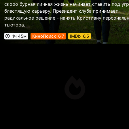
скоро бурная личная жизнь начинает ставить под уг
блестящую карьеру. Президент клуба принимает
радикальное решение - нанять Кристиану персональ
тьютора.
1ч 45м
КиноПоиск
6.7
IMDb
6.5