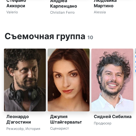
Стефано
Людовика
Андреа
Аккорси
Мартино
Карпенцано
Valerio
Alessia
Christian Ferro
Съемочная группа
10
Джулия
Леонардо
Сидней Сибилиа
Штайгервальт
Д'агостини
Продюсер
Сценарист
Режиссёр, История