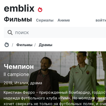
emblix
Фильмы
Сериалы
Аниме
войт
Главная
Фильмы
Драмы
Чемпион
Il campione
2019, Италия, драма
Кристиан Ферро - прирожденный бомбардир, гордос
надежда футбольного клуба «Рим». Но молодая звез
хочет сверкать не только на футбольных полях, и оч