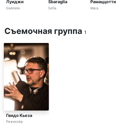
Луиджи
Sbaraglia
Рамаццотти
Gabriele
Sofia
Mara
Съемочная группа
1
Гвидо Кьеза
Режиссёр