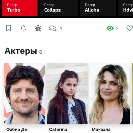
1
2
Актеры
6
Фабио Де
Caterina
Микаэла