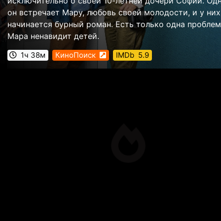
исключительно о своей 10-летней дочери Софии. О
он встречает Мару, любовь своей молодости, и у них
начинается бурный роман. Есть только одна проблем
Мара ненавидит детей.
1ч 38м
КиноПоиск
IMDb
5.9