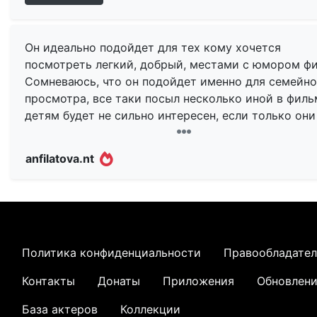
Он идеально подойдет для тех кому хочется
посмотреть легкий, добрый, местами с юмором ф
Сомневаюсь, что он подойдет именно для семейно
просмотра, все таки посыл несколько иной в филь
детям будет не сильно интересен, если только они
захотят воспользоваться некоторыми элементами
давления на взрослых, чего бы не хотелось.
anfilatova.nt
Легкий фильм о семейных отношениях и ценностях
местами жизнерадостный, ощущения во время
просмотра и после приятные.
Ряд моментов меня смущали все время — и сдела
Политика конфиденциальности
Правообладате
вывод: некоторые сцены были для меня слишком
Контакты
Донаты
Приложения
Обновлен
искусственны, такое ощущение, что взяли идею:
женщина и мужчина, ранее влюбленные друг в дру
База актеров
Коллекции