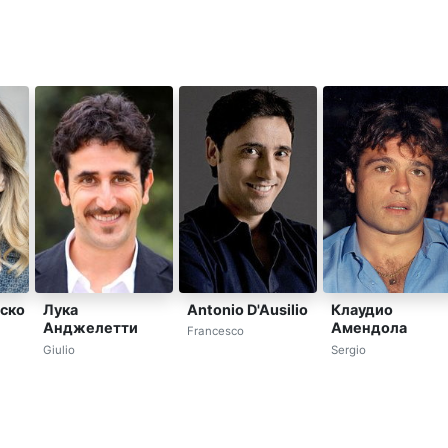
Antonio D'Ausilio
ско
Лука
Клаудио
Анджелетти
Амендола
Francesco
Giulio
Sergio