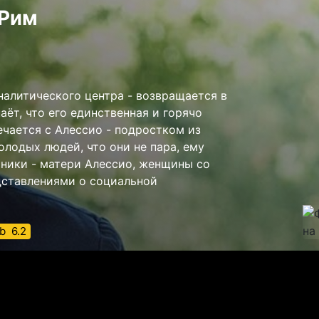
 Рим
налитического центра - возвращается в
ёт, что его единственная и горячо
ечается с Алессио - подростком из
олодых людей, что они не пара, ему
ники - матери Алессио, женщины со
дставлениями о социальной
b
6.2