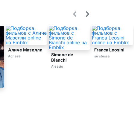
Аличе Мазелли
Simone de
Franca Leosini
Bianchi
Agnese
sé stessa
Alessio