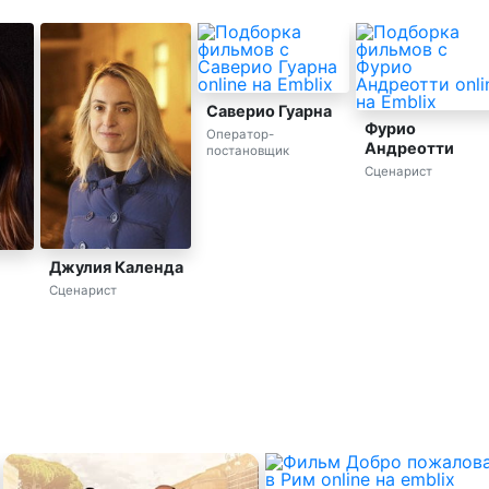
Саверио Гуарна
Оператор-
постановщик
Фурио
Андреотти
Сценарист
Джулия Календа
Сценарист