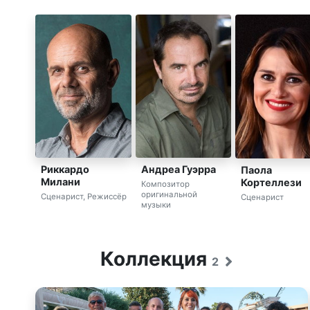
Риккардо
Андреа Гуэрра
Паола
Милани
Кортеллези
Композитор
оригинальной
Сценарист, Режиссёр
Сценарист
музыки
Коллекция
2