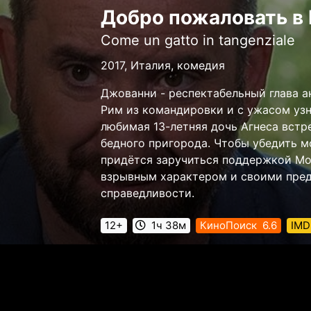
Добро пожаловать в
Come un gatto in tangenziale
2017, Италия, комедия
Джованни - респектабельный глава а
Рим из командировки и с ужасом узна
любимая 13-летняя дочь Агнеса встр
бедного пригорода. Чтобы убедить м
придётся заручиться поддержкой Мо
взрывным характером и своими пре
справедливости.
12+
1ч 38м
КиноПоиск
6.6
IMD