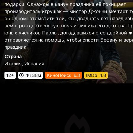
подарки. Однажды в канун праздника её похищает
производитель игрушек — мистер Джонни мечтает т
об одном: отомстить той, кто двадцать лет назад за
нем в рождественскую ночь и лишила его детства. Г
юных учеников Паолы, догадавшихся о ее двойной ж
отправляется на помощь, чтобы спасти Бефану и вер
праздник.
Страна
Италия, Испания
12+
1ч 38м
КиноПоиск
6.3
IMDb
4.8