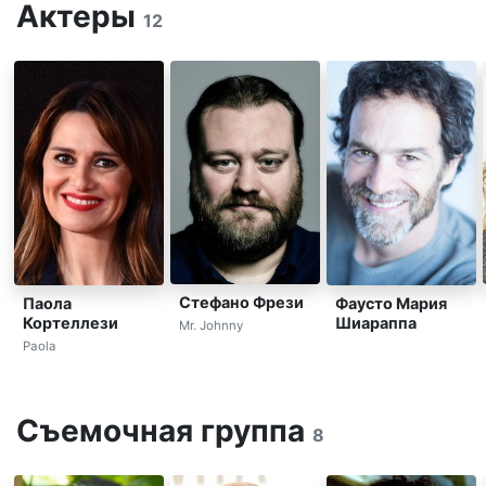
Актеры
12
Стефано Фрези
Паола
Фаусто Мария
Кортеллези
Шиараппа
Mr. Johnny
Paola
Съемочная группа
8