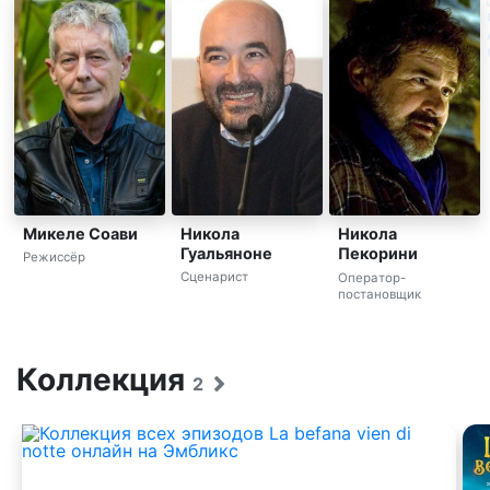
Микеле Соави
Никола
Никола
Гуальяноне
Пекорини
Режиссёр
Сценарист
Оператор-
постановщик
Коллекция
2