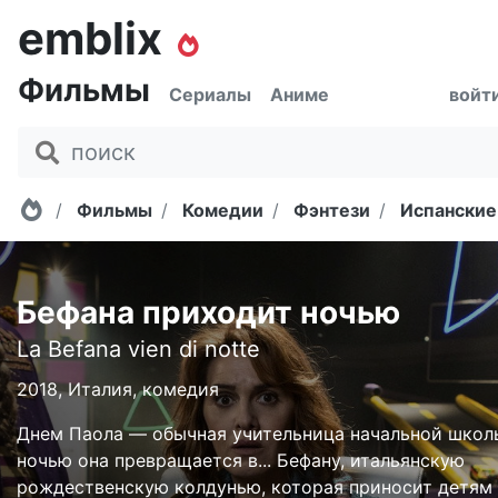
emblix
Фильмы
Сериалы
Аниме
войт
Главная
Фильмы
Комедии
Фэнтези
Испанские
Бефана приходит ночью
La Befana vien di notte
2018, Италия, комедия
Днем Паола — обычная учительница начальной школы
ночью она превращается в... Бефану, итальянскую
рождественскую колдунью, которая приносит детям