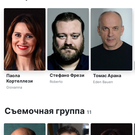
Стефано Фрези
Паола
Томас Арана
Кортеллези
Roberto
Eden Bauen
Giovanna
Съемочная группа
11