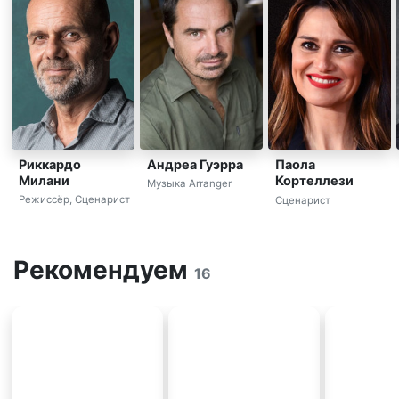
Риккардо
Андреа Гуэрра
Паола
Милани
Кортеллези
Музыка Arranger
Режиссёр, Сценарист
Сценарист
Рекомендуем
16