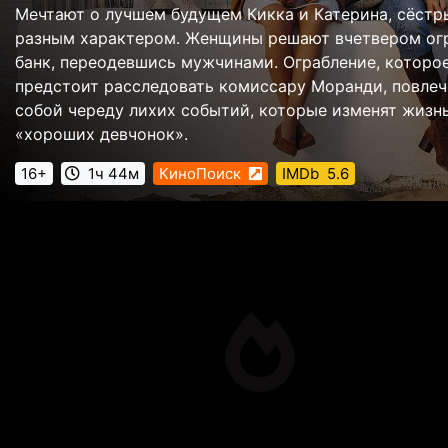
Мечтают о лучшем будущем Кикка и Катерина, сёстр
разным характером. Женщины решают вчетвером ог
банк, переодевшись мужчинами. Ограбление, которо
предстоит расследовать комиссару Моранди, повлеч
собой череду лихих событий, которые изменят жизн
«хороших девчонок».
16+
1ч 44м
КиноПоиск
IMDb
5.6