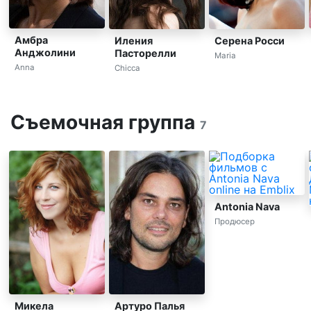
Амбра
Иления
Серена Росси
Анджолини
Пасторелли
Maria
Anna
Chicca
Съемочная группа
7
Antonia Nava
Продюсер
Микела
Артуро Палья