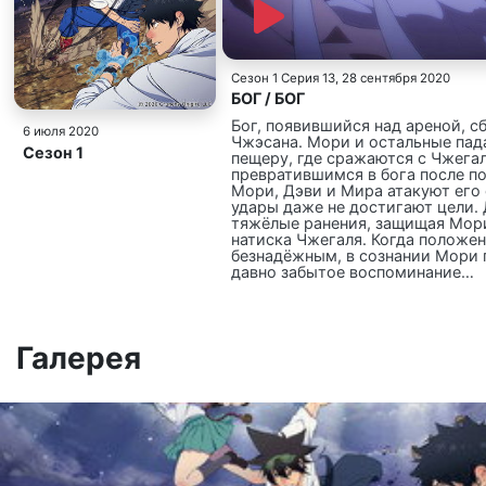
Сезон 1 Серия 13
, 28 сентября 2020
БОГ / БОГ
Бог, появившийся над ареной, с
6 июля 2020
Чжэсана. Мори и остальные пад
Сезон 1
пещеру, где сражаются с Чжега
превратившимся в бога после п
Мори, Дэви и Мира атакуют его 
удары даже не достигают цели.
тяжёлые ранения, защищая Мори
натиска Чжегаля. Когда положе
безнадёжным, в сознании Мори
давно забытое воспоминание…
Галерея