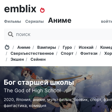
emblix
Аниме
Фильмы
Сериалы
войт
Главная
Аниме
Вампиры
Гуро
Исекай
Коме
Сверхъестественное
Спорт
Фэнтези
Хор
Экшен
Сейнен
Бог старшей школы
The God of High School
2020, Япония, аниме, мультфильм, боевик, спорт, фэн
фантастика, комедия