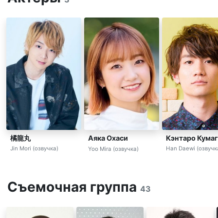
橘龍丸
Кэнтаро Кума
Аяка Охаси
Jin Mori (озвучка)
Han Daewi (озвучк
Yoo Mira (озвучка)
Съемочная группа
43