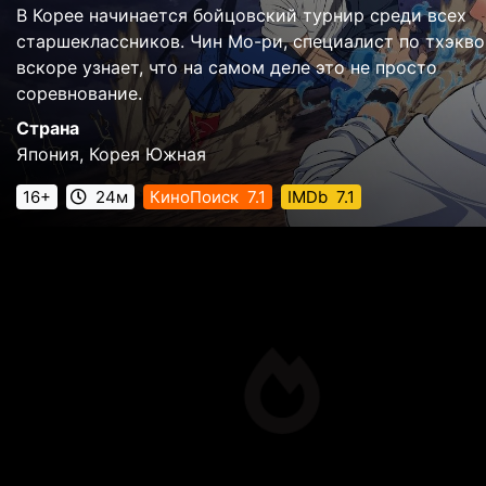
В Корее начинается бойцовский турнир среди всех
старшеклассников. Чин Мо-ри, специалист по тхэкво
вскоре узнает, что на самом деле это не просто
соревнование.
Страна
Япония, Корея Южная
16+
24м
КиноПоиск
7.1
IMDb
7.1