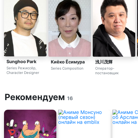
Sunghoo Park
Киёко Ёсимура
浅川茂輝
Series Режиссёр,
Series Composition
Оператор-
Character Designer
постановщик
Рекомендуем
16