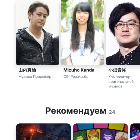
山内真治
Mizuho Kanda
小畑貴裕
Музыка Продюсер
CGI Режиссёр
Композитор
оригинальной
музыки
Рекомендуем
24