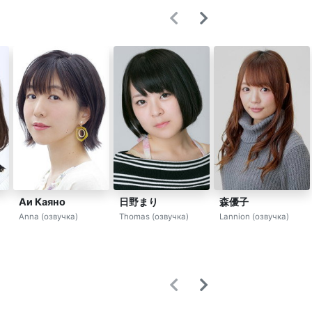
Аи Каяно
日野まり
森優子
Anna (озвучка)
Thomas (озвучка)
Lannion (озвучка)