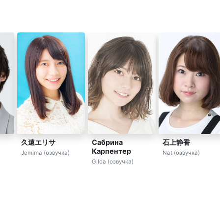
久遠エリサ
Сабрина
石上静香
Карпентер
Jemima (озвучка)
Nat (озвучка)
Gilda (озвучка)