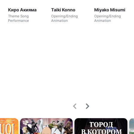
Киро Акияма
Taiki Konno
Miyako Misumi
Theme Song
Opening/Ending
Opening/Ending
Performance
Animation
Animation