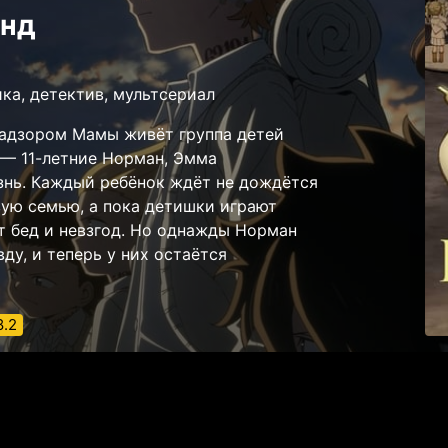
енд
ика, детектив, мультсериал
надзором Мамы живёт группа детей
 — 11-летние Норман, Эмма
знь. Каждый ребёнок ждёт не дождётся
вую семью, а пока детишки играют
т бед и невзгод. Но однажды Норман
ду, и теперь у них остаётся
.2