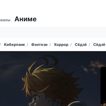
Аниме
риалы
Киберпанк
Фэнтези
Хоррор
Сёдзё
Сёдзё