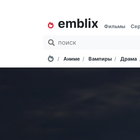
emblix
Фильмы
Се
Главная
Аниме
Вампиры
Драма