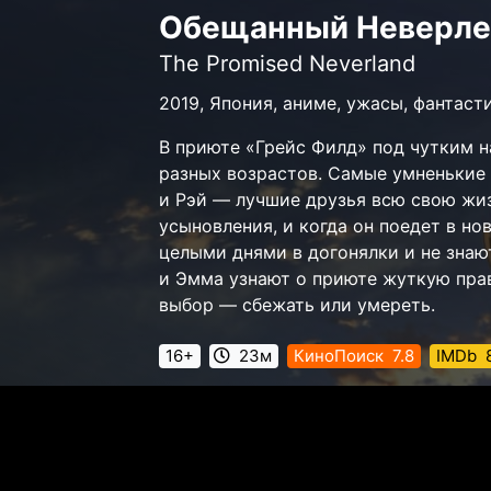
Обещанный Неверл
The Promised Neverland
2019, Япония, аниме, ужасы, фантаст
В приюте «Грейс Филд» под чутким 
разных возрастов. Самые умненькие
и Рэй — лучшие друзья всю свою жи
усыновления, и когда он поедет в но
целыми днями в догонялки и не знаю
и Эмма узнают о приюте жуткую прав
выбор — сбежать или умереть.
16+
23м
КиноПоиск
7.8
IMDb
8