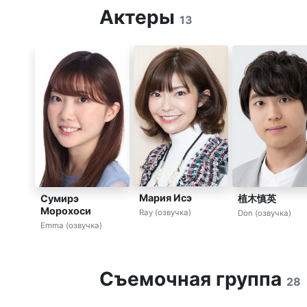
Актеры
13
Мария Исэ
Сумирэ
植木慎英
Морохоси
Ray (озвучка)
Don (озвучка)
Emma (озвучка)
Съемочная группа
28