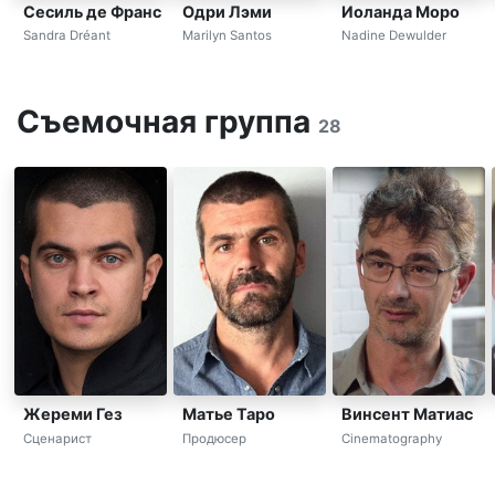
Сесиль де Франс
Одри Лэми
Иоланда Моро
Sandra Dréant
Marilyn Santos
Nadine Dewulder
Съемочная группа
28
Жереми Гез
Матье Таро
Винсент Матиас
Сценарист
Продюсер
Cinematography