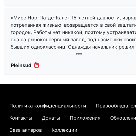
«Мисс Нор-Па-де-Кале» 15-летней давности, изря
потрепанная жизнью, возвращается в свой заштат
городок. Работы нет никакой, поэтому устраивает
она на рыбоконсервный завод, под насмешки свои
бывших одноклассниц. Однажды начальник решил
проявить слишком пристальное внимание к главно
героине, в результате чего остался без того органа
Pleinsud
каким обычно мужчины внимание и проявляют (в
буквальном смысле, причем в фильме это показан
очень забавно), а потом и вовсе умер. Две
присутствующие коллеги и рады бы сдать бывшую
«Мисс» полиции, но при убитом обнаружилась пол
сумка денег. Вот всё и завертелось!
Политика конфиденциальности
Правообладате
Контакты
Донаты
Приложения
Обновлен
Действие очень динамичное, скучать не приходитс
Да, женская глупость приносит много бед, но поро
База актеров
Коллекции
именно алогизм женских поступков приводит к уда