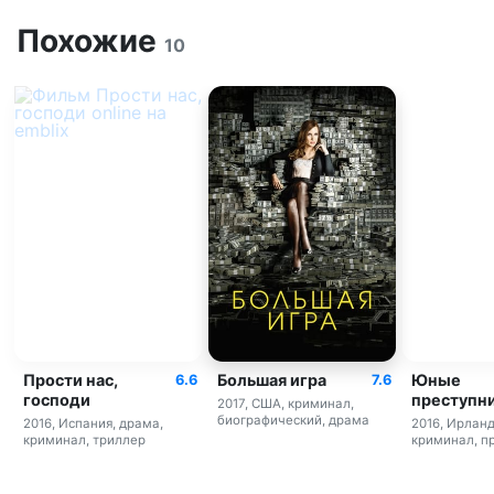
Похожие
10
Прости нас,
Большая игра
Юные
6.6
7.6
господи
преступн
2017, США, криминал,
биографический, драма
2016, Испания, драма,
2016, Ирланд
криминал, триллер
криминал, п