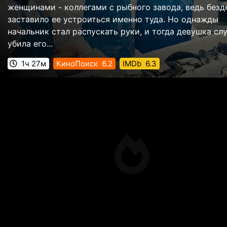
женщинами - коллегами с рыбного завода, ведь без
заставило ее устроиться именно туда. Но однажды
начальник стал распускать руки, и тогда девушка сл
убила его...
1ч 27м
КиноПоиск
6.2
IMDb
6.3