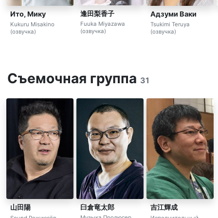
逢田梨香子
Ито, Мику
Адзуми Ваки
Fuuka Miyazawa
Kukuru Misakino
Tsukimi Teruya
(озвучка)
(озвучка)
(озвучка)
Съемочная группа
31
臼倉竜太郎
山田陽
吉江輝成
Музыка Продюсер
Sound Режиссёр
Исполнительный