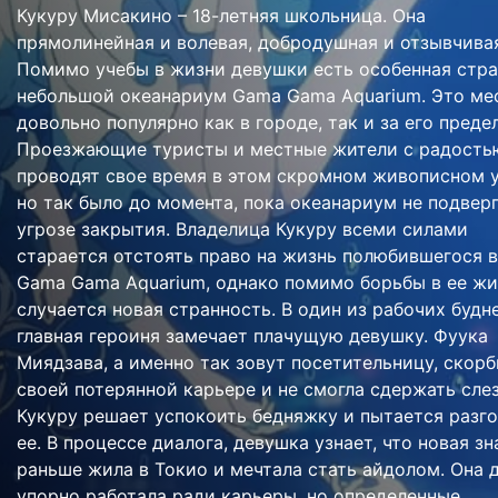
Кукуру Мисакино – 18-летняя школьница. Она
прямолинейная и волевая, добродушная и отзывчива
Помимо учебы в жизни девушки есть особенная стра
небольшой океанариум Gama Gama Aquarium. Это ме
довольно популярно как в городе, так и за его преде
Проезжающие туристы и местные жители с радость
проводят свое время в этом скромном живописном у
но так было до момента, пока океанариум не подвер
угрозе закрытия. Владелица Кукуру всеми силами
старается отстоять право на жизнь полюбившегося 
Gama Gama Aquarium, однако помимо борьбы в ее жи
случается новая странность. В один из рабочих будн
главная героиня замечает плачущую девушку. Фуука
Миядзава, а именно так зовут посетительницу, скорб
своей потерянной карьере и не смогла сдержать слез
Кукуру решает успокоить бедняжку и пытается разг
ее. В процессе диалога, девушка узнает, что новая з
раньше жила в Токио и мечтала стать айдолом. Она 
упорно работала ради карьеры, но определенные