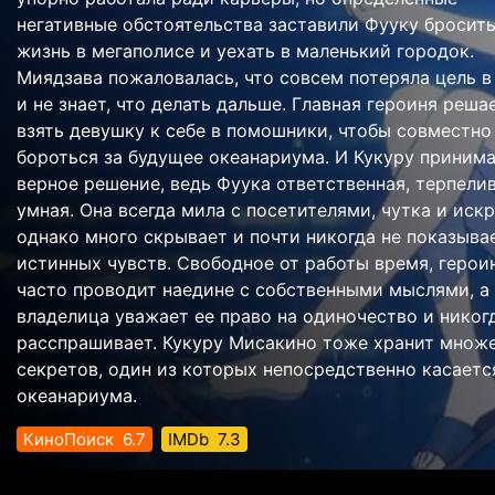
негативные обстоятельства заставили Фууку бросит
жизнь в мегаполисе и уехать в маленький городок.
Миядзава пожаловалась, что совсем потеряла цель в
и не знает, что делать дальше. Главная героиня реша
взять девушку к себе в помошники, чтобы совместно
бороться за будущее океанариума. И Кукуру приним
верное решение, ведь Фуука ответственная, терпели
умная. Она всегда мила с посетителями, чутка и искр
однако много скрывает и почти никогда не показыва
истинных чувств. Свободное от работы время, герои
часто проводит наедине с собственными мыслями, а
владелица уважает ее право на одиночество и никог
расспрашивает. Кукуру Мисакино тоже хранит множ
секретов, один из которых непосредственно касаетс
океанариума.
КиноПоиск
6.7
IMDb
7.3