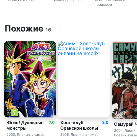
продюсер
Похожие
16
Югио! Дуэльные
Хост-клуб
7.0
8.0
Самурай 
монстры
Оранской школы
2004, Япония
2000, Япония, аниме,
2006, Япония, аниме,
боевик, коме