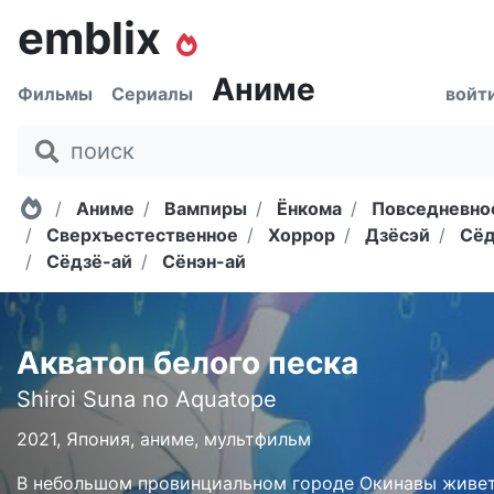
emblix
Аниме
Фильмы
Сериалы
войт
Главная
Аниме
Вампиры
Ёнкома
Повседневно
Сверхъестественное
Хоррор
Дзёсэй
Сёд
Сёдзё-ай
Сёнэн-ай
Акватоп белого песка
Shiroi Suna no Aquatope
2021, Япония, аниме, мультфильм
В небольшом провинциальном городе Окинавы живе