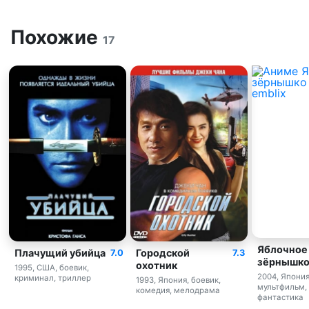
Похожие
17
Яблочное
Плачущий убийца
Городской
7.0
7.3
зёрнышк
охотник
1995, США, боевик,
2004, Япония
криминал, триллер
1993, Япония, боевик,
мультфильм, 
комедия, мелодрама
фантастика