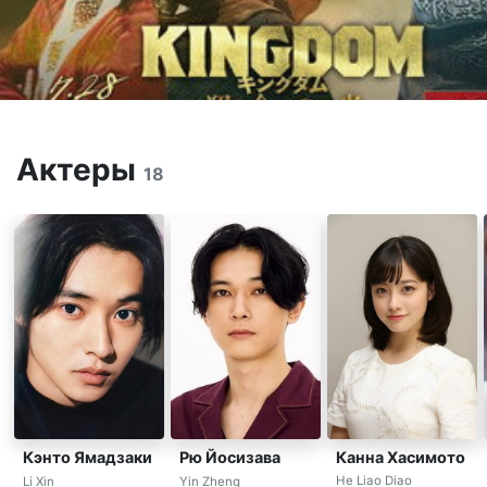
Актеры
18
Канна Хасимото
Кэнто Ямадзаки
Рю Йосизава
He Liao Diao
Li Xin
Yin Zheng