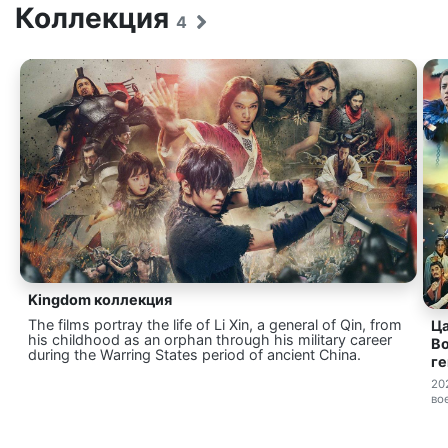
Коллекция
4
Kingdom коллекция
The films portray the life of Li Xin, a general of Qin, from
Ца
his childhood as an orphan through his military career
В
during the Warring States period of ancient China.
ге
20
во