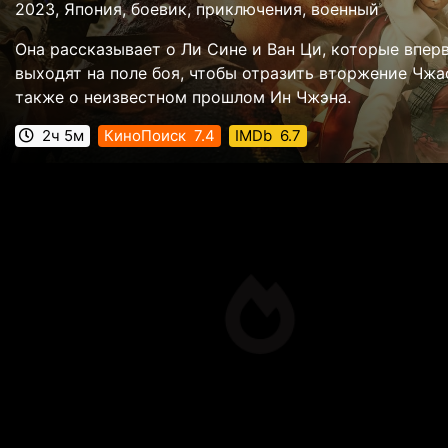
2023, Япония, боевик, приключения, военный
Она рассказывает о Ли Сине и Ван Ци, которые впер
выходят на поле боя, чтобы отразить вторжение Чжао
также о неизвестном прошлом Ин Чжэна.
2ч 5м
КиноПоиск
7.4
IMDb
6.7