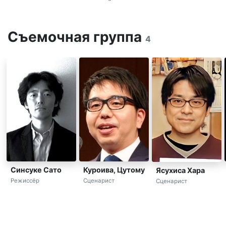
Съемочная группа
4
Синсуке Сато
Куроива, Цутому
Ясухиса Хара
Режиссёр
Сценарист
Сценарист