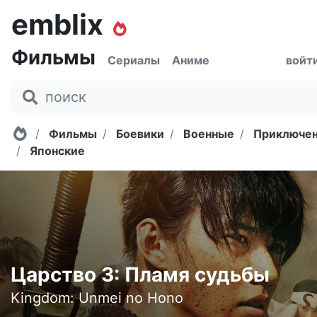
emblix
Фильмы
Сериалы
Аниме
войт
Главная
Фильмы
Боевики
Военные
Приключе
Японские
Царство 3: Пламя судьбы
Kingdom: Unmei no Hono