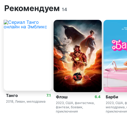
Рекомендуем
14
Танго
7.1
Флэш
Барби
6.4
2018, Ливан, мелодрама
2023, США, фантастика,
2023, США, ф
фэнтези, боевик,
мелодрама, 
приключения
приключени