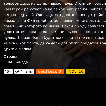
телефон даже когда принимает душ. Стоит ли говори
наш герой работает на не самой интересной работе, 
него нет друзей. Однажды его драгоценное устройст
ломается, и Фил приобретает новый смартфон, голо
помощник которого по имени Лекси с ходу заявляет,
успокоится, пока не сделает жизнь своего нового хо
лучше. Теперь Лекси будет всячески выпихивать бед
из зоны комфорта, даже если для этого придётся вр
другим людям.
Страна
США, Канада
18+
1ч 24м
КиноПоиск
6.1
IMDb
6.0