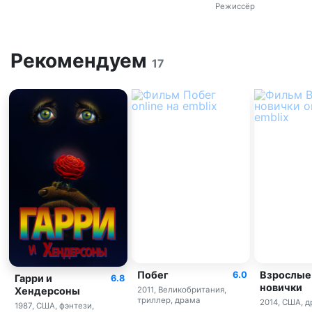
Режиссёр
Рекомендуем
17
Побег
Взрослые
6.0
Гарри и
6.8
новички
Хендерсоны
2011, Великобритания,
триллер, драма
2014, США, 
1987, США, фэнтези,