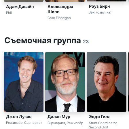
Роуз Бирн
Адам Дивайн
Александра
Шипп
Jexi (озвучка)
Phil
Cate Finnegan
Съемочная группа
23
Джон Лукас
Дилан Мур
Энди Гилл
Режиссёр, Сценарист
Сценарист, Режиссёр
Stunt Coordinator,
Second Unit