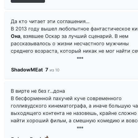
Да кто читает эти соглашения...
В 2013 году вышел любопытное фантастическое к
Она
, взявшее Оскар за лучший сценарий. В нем
рассказывалось о жизни несчастного мужчины
среднего возраста, который никак не мог найти се
идеальную женщину и посчитал, что у него получи
построить отношения только с роботом.
Окей, Ле
ShadowMEat
7
из 10
это обезжиренный вариант того фильма. Но не бу
забывать, что перед нами все же комедия, а не др
В вирте не без г...дона
Фил (
Адам Дивайн
) не может прожить без своего
В бесформенной пахучей куче современного
смартфона. Всю свою еще достаточно небольшую
голливудского кинематографа, а иначе большую ч
жизнь он провел, плотно общаясь с современными
выходящего контента не назовешь, крайне сложно
технологиями, так что теперь просто не мыслит, к
найти хороший фильм, а смешную комедию и вовс
будет дальше
существовать
без них. В какой-то
практически невозможно. На таком общем
момент он покупает новый телефон с установлен
нелицеприятном фоне сделанные хорошо и в рамк