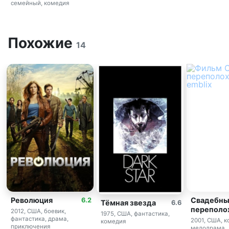
семейный, комедия
Похожие
14
Свадебн
Революция
6.2
Тёмная звезда
6.6
переполо
2012, США, боевик,
1975, США, фантастика,
фантастика, драма,
2001, США, к
комедия
приключения
мелодрама