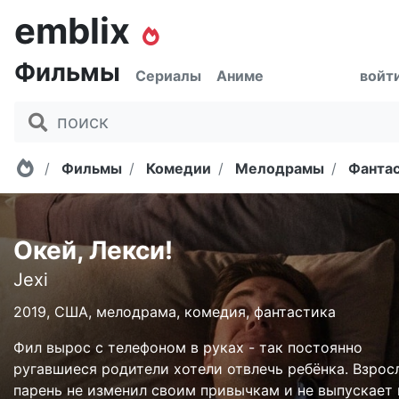
emblix
Фильмы
Сериалы
Аниме
войт
Главная
Фильмы
Комедии
Мелодрамы
Фанта
Окей, Лекси!
Jexi
2019, США, мелодрама, комедия, фантастика
Фил вырос с телефоном в руках - так постоянно
ругавшиеся родители хотели отвлечь ребёнка. Взро
парень не изменил своим привычкам и не выпускает 