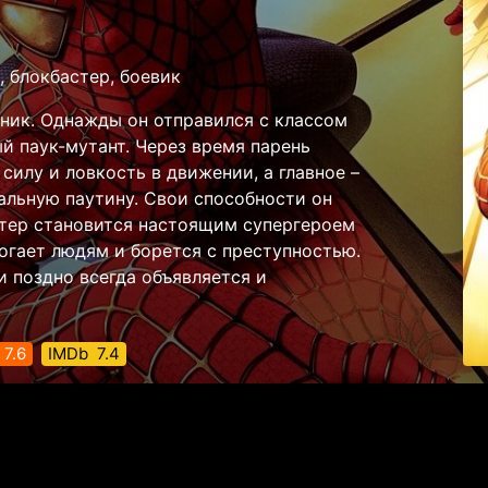
, блокбастер, боевик
ник. Однажды он отправился с классом
ый паук-мутант. Через время парень
силу и ловкость в движении, а главное –
тальную паутину. Свои способности он
итер становится настоящим супергероем
огает людям и борется с преступностью.
ли поздно всегда объявляется и
7.6
IMDb
7.4