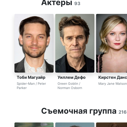
Актеры
93
Тоби Магуайр
Уиллем Дефо
Кирстен Данс
Spider-Man / Peter
Green Goblin /
Mary Jane Watson
Parker
Norman Osborn
Съемочная группа
216