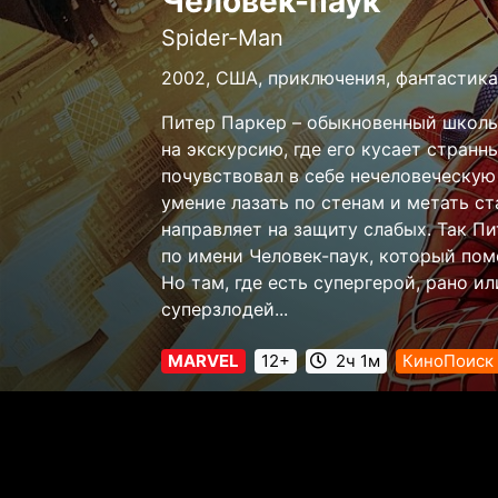
Человек-паук
Spider-Man
2002, США, приключения, фантастика
Питер Паркер – обыкновенный школь
на экскурсию, где его кусает странн
почувствовал в себе нечеловеческую 
умение лазать по стенам и метать с
направляет на защиту слабых. Так П
по имени Человек-паук, который пом
Но там, где есть супергерой, рано и
суперзлодей...
MARVEL
12+
2ч 1м
КиноПоиск