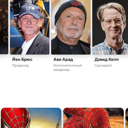
Йен Брюс
Ави Арад
Дэвид Кепп
Продюсер
Исполнительный
Сценарист
продюсер