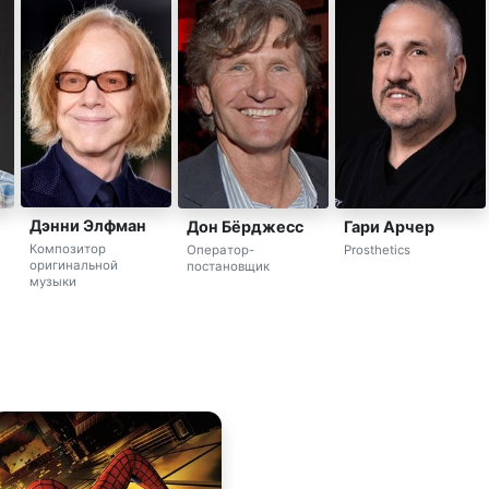
Дэнни Элфман
Дон Бёрджесс
Гари Арчер
Композитор
Оператор-
Prosthetics
оригинальной
постановщик
музыки