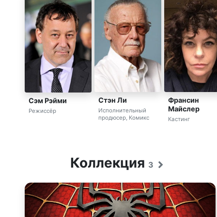
Стэн Ли
Франсин
Сэм Рэйми
Майслер
Исполнительный
Режиссёр
продюсер, Комикс
Кастинг
Коллекция
3