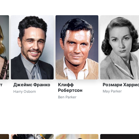
Розмари Харри
т
Джеймс Франко
Клифф
Робертсон
May Parker
Harry Osborn
Ben Parker