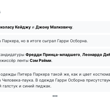
6
коласу Кейджу
и
Джону Малковичу
.
 Паркера, но в итоге сыграл Гарри Осборна.
 кандидатуры
Фредди Принца-младшего
,
Леонардо Ди
режиссёр ленты
Сэм Рэйми
.
 одежды Питера Паркера такой же, как и цвет костюма
 Человека-паука. В одежде Гарри Осборна присутствую
й галстук и синий пиджак.