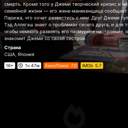
смерть. Кроме того у Джеми творческий кризис и не
семейной жизни — его жена-манекенщица сообщает 
Парижа, что хочет развестись с ним. Друг Джеми гу
Тэд Аллягэш знает о проблемах своего друга, и для т
чтобы немного развеять его пасмурное настроение, 
знакомит Джеми со своей сестрой.
Страна
США, Япония
16+
1ч 47м
КиноПоиск
7.0
IMDb
5.7