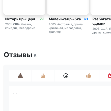
История рыцаря
Маленькая рыбка
Разбогате
7.8
6.1
сдохни
2001, США, боевик,
2005, Австралия, драма,
комедия, мелодрама
криминал, мелодрама,
2005, США, б
триллер
драма, крим
Отзывы
5