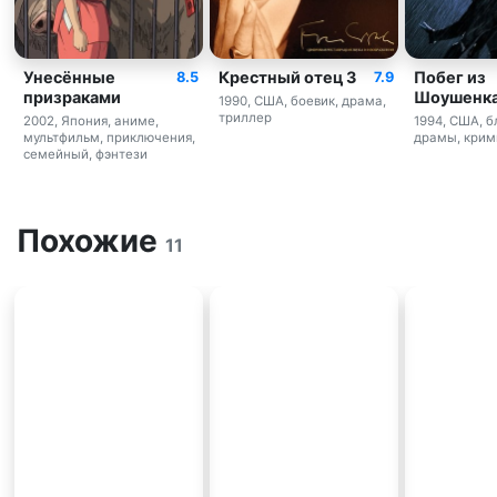
Унесённые
Крестный отец 3
Побег из
8.5
7.9
призраками
Шоушенк
1990, США, боевик, драма,
триллер
2002, Япония, аниме,
1994, США, 
мультфильм, приключения,
драмы, крим
семейный, фэнтези
Похожие
11