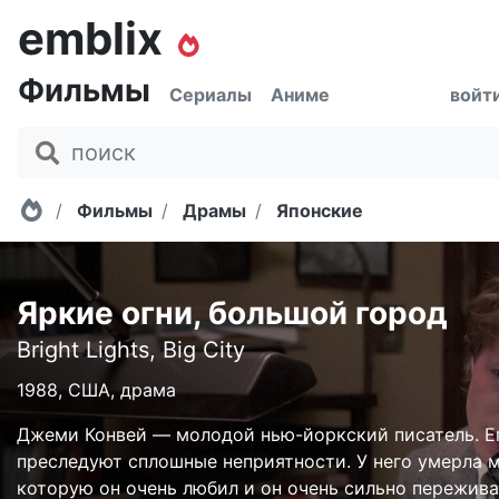
emblix
Фильмы
Сериалы
Аниме
войт
Главная
Фильмы
Драмы
Японские
Яркие огни, большой город
Bright Lights, Big City
1988, США, драма
Джеми Конвей — молодой нью-йоркский писатель. Е
преследуют сплошные неприятности. У него умерла м
которую он очень любил и он очень сильно пережива