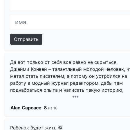
Отправить
Да вот только от себя все равно не скрыться.
Джейми Конвей – талантливый молодой человек, ч
метал стать писателем, а потому он устроился на
работу в модный журнал редактором, дабы там
поднабраться опыта и написать такую историю,
которой он сам мог бы гордиться. Но вот ведь как
дело – чем больше Джейми занимался редакторск
Alan Capcace
8
из 10
деятельностью, тем все меньше он хотел писать ч
сам. А все почему? А все потому что редактируя
работы именитых людей, Джейми все сильнее зав
Ребёнок будет жить ©