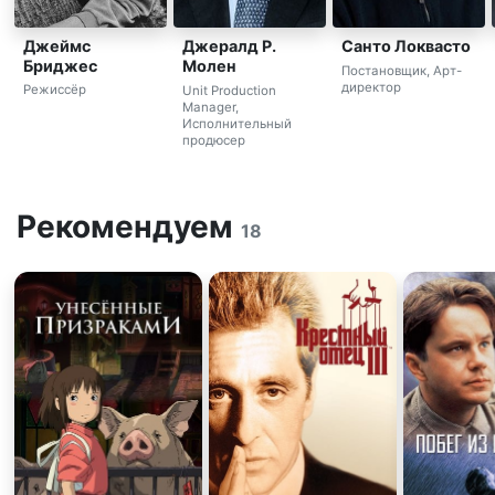
Джеймс
Джералд Р.
Санто Локвасто
Бриджес
Молен
Постановщик, Арт-
директор
Режиссёр
Unit Production
Manager,
Исполнительный
продюсер
Рекомендуем
18