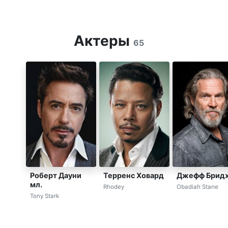
Актеры
65
Роберт Дауни
Терренс Ховард
Джефф Брид
мл.
Rhodey
Obadiah Stane
Tony Stark