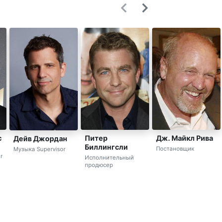
с
Питер
Дж. Майкл Рива
Дейв Джордан
Биллингсли
Постановщик
Музыка Supervisor
r
Исполнительный
продюсер