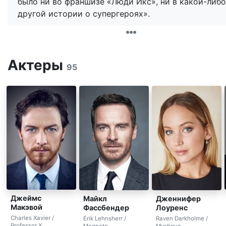
было ни во франшизе «Люди Икс», ни в какой-либо
другой истории о супергероях».
Актеры
95
Джеймс
Майкл
Дженнифер
Макэвой
Фассбендер
Лоуренс
Charles Xavier /
Erik Lehnsherr /
Raven Darkholme /
Professor X