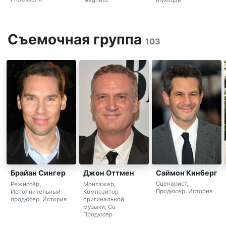
Magneto
Mystique
Съемочная группа
103
Саймон Кинберг
Брайан Сингер
Джон Оттмен
Сценарист,
Режиссёр,
Монтажер,
Продюсер, История
Исполнительный
Композитор
продюсер, История
оригинальной
музыки, Co-
Продюсер