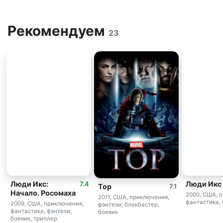
Рекомендуем
23
Люди Икс:
Люди Икс
7.4
Тор
7.1
Начало. Росомаха
2000, США, 
2011, США, приключения,
фантастика,
2009, США, приключения,
фэнтези, блокбастер,
фантастика, фэнтези,
боевик
боевик, триллер