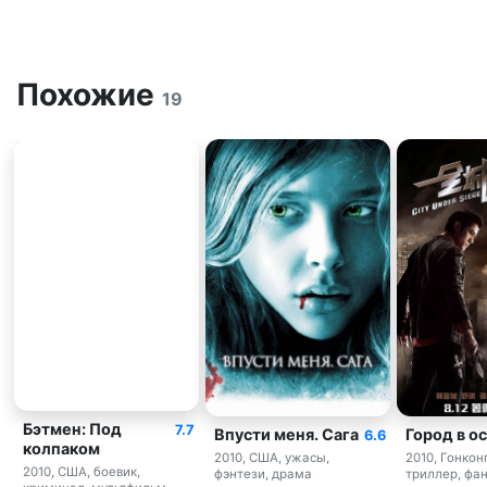
Похожие
19
Бэтмен: Под
7.7
Впусти меня. Сага
Город в о
6.6
колпаком
2010, США, ужасы,
2010, Гонконг
2010, США, боевик,
фэнтези, драма
триллер, фа