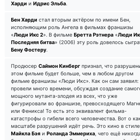
Харди
и
Идрис Эльба
.
Бен Харди
стал вторым актёром по имени Бен,
исполняющим роль Ангела в фильмах франшизы
«
Люди Икс 2
». В фильме
Бретта Рэтнера
«
Люди Ик
Последняя битва
» (2006) эту роль довелось сыгра
Бену Фостеру
.
Продюсер
Саймон Кинберг
признал, что разрушен
этом фильме будет больше, чем в любом другом
фильме франшизы «Люди Икс». Как он сам заявил:
провели много времени, обсуждая создание самог
мощного мутанта-злодея из всех, что уже
фигурировали во франшизе, превосходящего Магн
или Феникса! То есть это эквивалент фильма-
катастрофы о гибели всего человечества. Вот о к
масштабе разрушений идёт речь. Это кино в стиле
Майкла Бэя
и
Роланда Эммериха
, чего ещё никогд