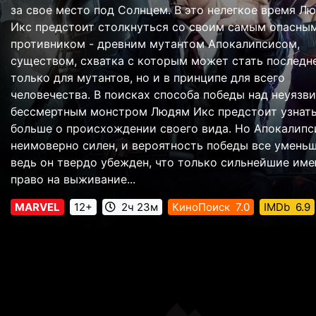
за свое место под Солнцем. В это нелегкое время Л
Икс предстоит столкнуться со своим самым опасны
противником - древним мутантом Апокалипсисом,
существом, схватка с которым может стать последн
только для мутантов, но и в принципе для всего
человечества. В поисках способа победы над неуязв
бессмертным монстром Людям Икс предстоит узнат
больше о происхождении своего вида. Но Апокалипс
неимоверно силен, и вероятность победы все уменьш
ведь он твердо убежден, что только сильнейшие им
право на выживание...
MARVEL
12+
2ч 23м
КиноПоиск
7.0
IMDb
6.9