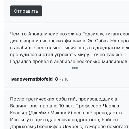
Отправить
Чем-то Апокалипсис похож на Годзиллу, гигантско
динозавра из японских фильмов. Эн Сабах Нур пр
в анабиозе несколько тысяч лет, а в двадцатом ве
пробудился и стал угрожать миру. Точно так же
Годзилла провёл в анабиозе несколько миллионов 
пробудился вскоре после Второй мировой войны 
стал угрозой миру. Апокалипсис был побеждён по
ivanovernstblofeld
8
из 10
самый конец фильма. Годзилла точно так же был
побеждён под самый конец фильма. У Апокалипси
имеется целый ряд сверхспособностей: телекинез,
После трагических событий, произошедших в
астральная проекция, способность растягивать св
Вашингтоне, прошло 10 лет. Профессор Чарльз
тело. У Годзиллы тоже есть сверхспособности:
Ксавьер(Джеймс Макэвой) всё ещё преподает в
невероятная физическая сила, лазерный луч,
Институте для одарённых подростков; Рэйвен
способность летать. Правда, не совпадает то
Даркхолм(Дженнифер Лоуренс) в Европе помогает