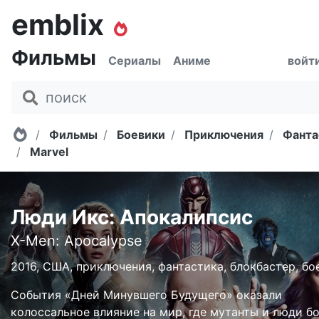
emblix
Фильмы
Сериалы
Аниме
войт
Главная
Фильмы
Боевики
Приключения
Фанта
Marvel
Люди Икс: Апокалипсис
X-Men: Apocalypse
2016, США, приключения, фантастика, блокбастер, бо
События «Дней Минувшего Будущего» оказали
колоссальное влияние на мир, где мутанты и люди б