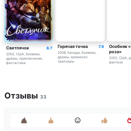
Горячая точка
Особняк 
7.9
Светлячок
8.7
роза»
2008, Канада, боевики,
2002, США, боевики,
драмы, криминал,
2002, США, д
драмы, приключения,
триллеры
фэнтези
фантастика
Отзывы
33