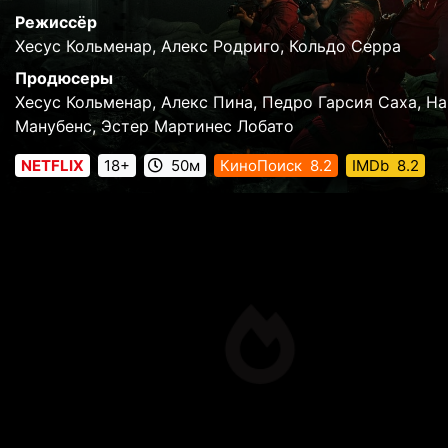
Режиссёр
Хесус Кольменар, Алекс Родриго, Кольдо Серра
Продюсеры
Хесус Кольменар, Алекс Пина, Педро Гарсия Саха, Н
Манубенс, Эстер Мартинес Лобато
NETFLIX
18+
50м
КиноПоиск
8.2
IMDb
8.2