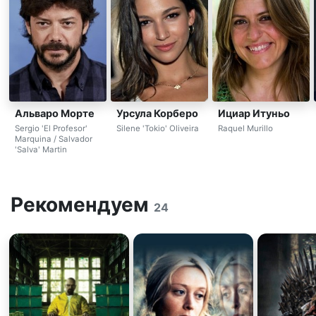
Альваро Морте
Ициар Итуньо
Урсула Корберо
Sergio 'El Profesor'
Raquel Murillo
Silene 'Tokio' Oliveira
Marquina / Salvador
'Salva' Martin
Рекомендуем
24