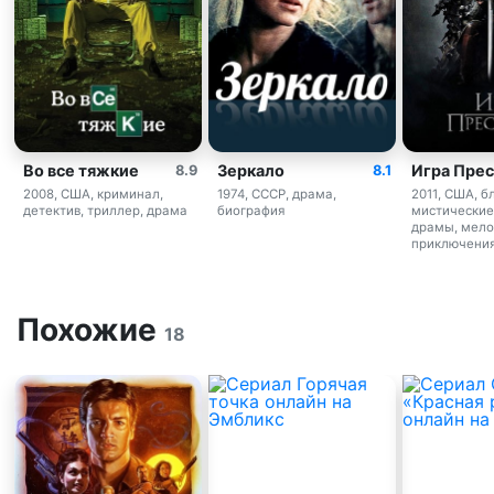
Во все тяжкие
Зеркало
Игра Пре
8.9
8.1
2008, США, криминал,
1974, СССР, драма,
2011, США, б
детектив, триллер, драма
биография
мистические,
драмы, мел
приключения
Похожие
18