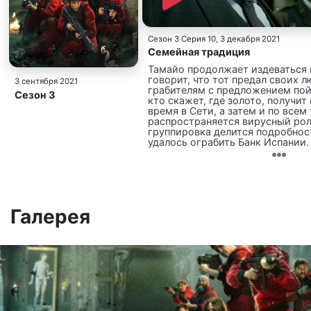
Сезон 3 Серия 10
, 3 декабря 2021
Семейная традиция
Тамайо продолжает издеваться
говорит, что тот предал своих 
3 сентября 2021
грабителям с предложением пойт
Сезон 3
кто скажет, где золото, получит
время в Сети, а затем и по всем
распространяется вирусный рол
группировка делится подробнос
удалось ограбить Банк Испании.
ярости, поскольку понимает, ч
правда приведет к масштабном
кризису. Сьерра с командой ра
можно спрятать девяносто тонн 
появляется догадка, и ее нужно
группа отправляется в офис, в 
Галерея
регистрацией земельных участко
предупреждал Профессор, прои
времени – генерал орет на Тамай
бездействует. Полковник примен
Профессору. Тот говорит, что Т
героем, который предотвратил
экономический кризис, нужно л
ему.