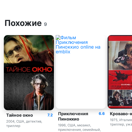
Похожие
9
Приключения
Кроваво-
6.6
Тайное окно
7.2
Пиноккио
1975, Италия
2004, США, детектив,
триллер, уж
1996, США, мюзикл,
триллер
приключения, семейный,