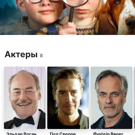
Актеры
8
Эльдар Воган
Пол Сверре
Øystein Røger