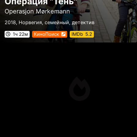
Операция "Тень"
Operasjon Mørkemann
2018, Норвегия, семейный, детектив
1ч 22м
КиноПоиск
IMDb
5.2