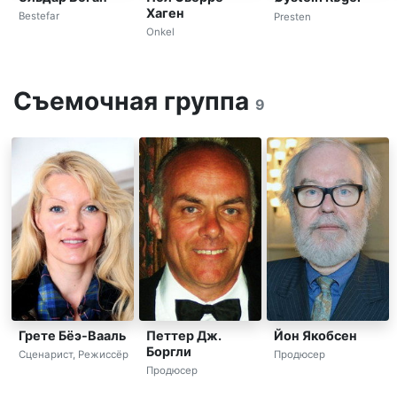
Хаген
Bestefar
Presten
Onkel
Съемочная группа
9
Грете Бёэ-Вааль
Петтер Дж.
Йон Якобсен
Боргли
Сценарист, Режиссёр
Продюсер
Продюсер