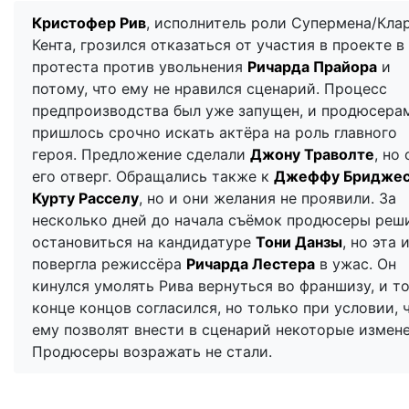
Кристофер Рив
, исполнитель роли Супермена/Кла
Кента, грозился отказаться от участия в проекте в
протеста против увольнения
Ричарда Прайора
и
потому, что ему не нравился сценарий. Процесс
предпроизводства был уже запущен, и продюсера
пришлось срочно искать актёра на роль главного
героя. Предложение сделали
Джону Траволте
, но 
его отверг. Обращались также к
Джеффу Бридже
Курту Расселу
, но и они желания не проявили. За
несколько дней до начала съёмок продюсеры реш
остановиться на кандидатуре
Тони Данзы
, но эта 
повергла режиссёра
Ричарда Лестера
в ужас. Он
кинулся умолять Рива вернуться во франшизу, и то
конце концов согласился, но только при условии, 
ему позволят внести в сценарий некоторые измене
Продюсеры возражать не стали.