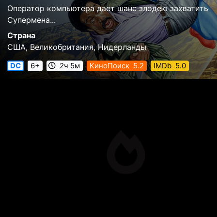
Оператор компьютера дает шанс злодею захватить
Супермена...
Страна
США, Великобритания, Нидерланды
DC
6+
2ч 5м
КиноПоиск
5.2
IMDb
5.0