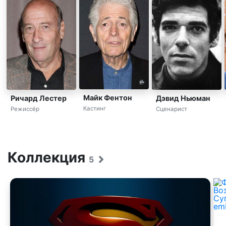
Майк Фентон
Ричард Лестер
Дэвид Ньюман
Кастинг
Режиссёр
Сценарист
Коллекция
5