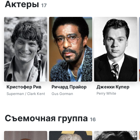
Актеры
17
Джекки Купер
Кристофер Рив
Ричард Прайор
Perry White
Superman / Clark Kent
Gus Gorman
Съемочная группа
16