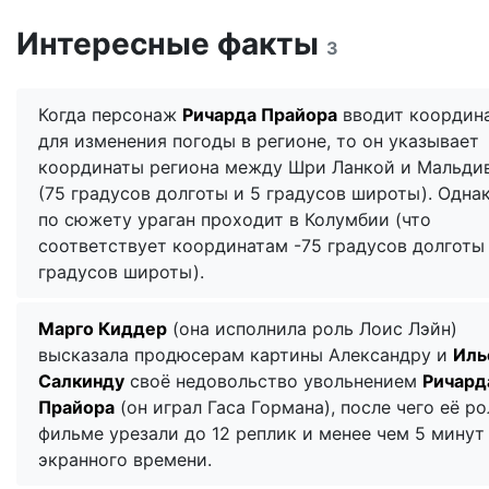
Интересные факты
3
Когда персонаж
Ричарда Прайора
вводит координ
для изменения погоды в регионе, то он указывает
координаты региона между Шри Ланкой и Мальди
(75 градусов долготы и 5 градусов широты). Однак
по сюжету ураган проходит в Колумбии (что
соответствует координатам -75 градусов долготы 
градусов широты).
Марго Киддер
(она исполнила роль Лоис Лэйн)
высказала продюсерам картины Александру и
Иль
Салкинду
своё недовольство увольнением
Ричард
Прайора
(он играл Гаса Гормана), после чего её ро
фильме урезали до 12 реплик и менее чем 5 минут
экранного времени.