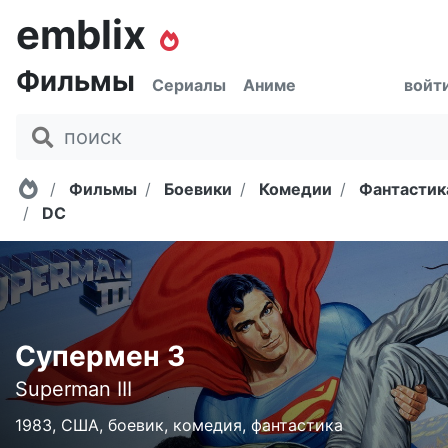
emblix
Фильмы
Сериалы
Аниме
войт
Главная
Фильмы
Боевики
Комедии
Фантастик
DC
Супермен 3
Superman III
1983, США, боевик, комедия, фантастика