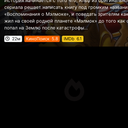
История начинается с того что, Альф из оригинально
сериала решает написать книгу под громким назван
«Воспоминания о Мэлмоке», и поведать зрителям как
жил на своей родной планете «Мэлмок» до того как 
попал на Землю после катастрофы…
22м
КиноПоиск
5.8
IMDb
6.1