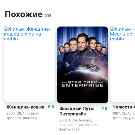
Похожие
29
Женщина-кошка
Челюсти 4
5.8
Звёздный Путь:
7.8
Энтерпрайз
2004, США, боевик,
1987, США, 
триллер, фэнтези
триллер, уж
2001, США, боевик,
приключения, сериал,
фантастика