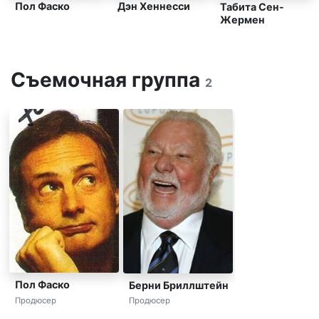
Пол Фаско
Дэн Хеннесси
Табита Сен-
Жермен
Съемочная группа
2
Пол Фаско
Берни Бриллштейн
Продюсер
Продюсер