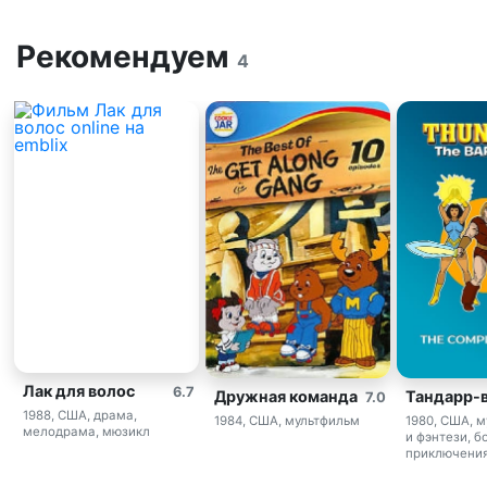
Рекомендуем
4
Лак для волос
6.7
Дружная команда
Тандарр-
7.0
1988, США, драма,
1984, США, мультфильм
1980, США, м
мелодрама, мюзикл
и фэнтези, б
приключени