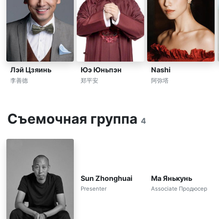
Лэй Цзяинь
Юэ Юньпэн
Nashi
李善德
郑平安
阿弥塔
Съемочная группа
4
Sun Zhonghuai
Ма Янькунь
Presenter
Associate Продюсер