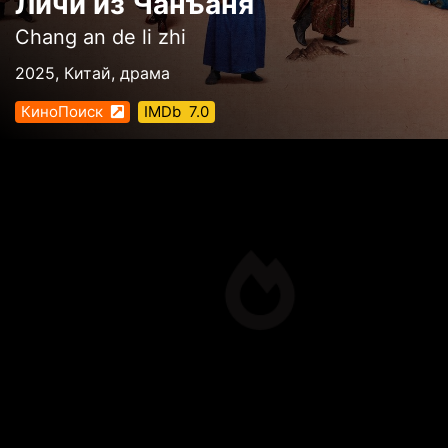
Личи из Чанъаня
Chang an de li zhi
2025, Китай, драма
КиноПоиск
IMDb
7.0