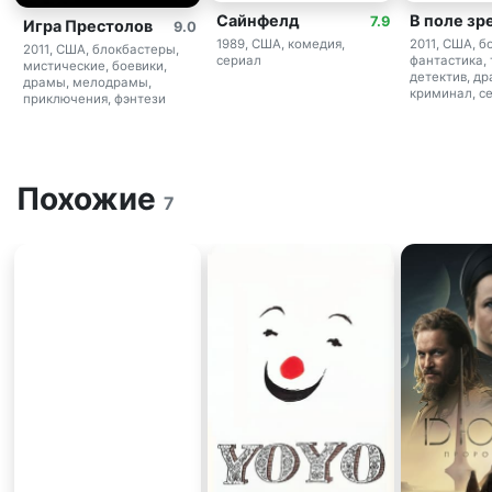
Сайнфелд
В поле зр
7.9
Игра Престолов
9.0
1989, США, комедия,
2011, США, б
2011, США, блокбастеры,
сериал
фантастика, 
мистические, боевики,
детектив, др
драмы, мелодрамы,
криминал, с
приключения, фэнтези
Похожие
7