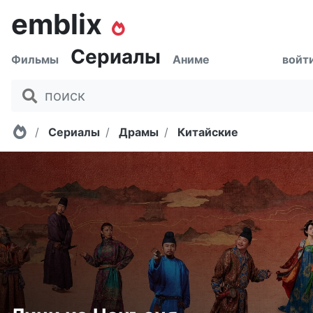
emblix
Сериалы
Фильмы
Аниме
войт
Главная
Сериалы
Драмы
Китайские