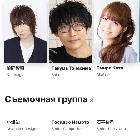
Эмири Като
前野智昭
Такума Тэрасима
Akatsuki
Naotsugu
Shiroe
Съемочная группа
3
小坂知
Тосидзо Нэмото
石平信司
Character Designer
Series Composition
Series Режиссёр