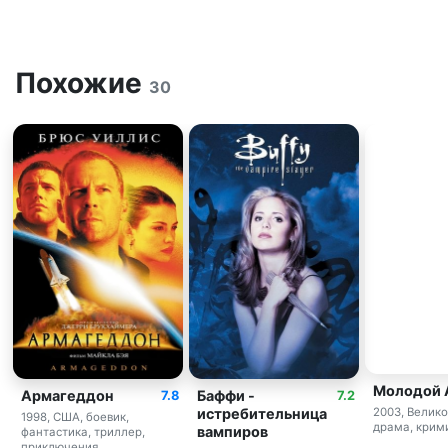
Похожие
30
Молодой 
Армагеддон
Баффи -
7.8
7.2
истребительница
2003, Велик
1998, США, боевик,
драма, крим
вампиров
фантастика, триллер,
приключения