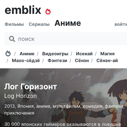
emblix
Аниме
Фильмы
Сериалы
войт
Главная
Аниме
Видеоигры
Исекай
Магия
Махо-сёдзё
Фэнтези
Сёнэн
Сёнэн-ай
Лог Горизонт
Log Horizon
2013, Япония, аниме, мультфильм, комедия, фэнтези,
приключения
30 000 японских геймеров оказываются в ловушке