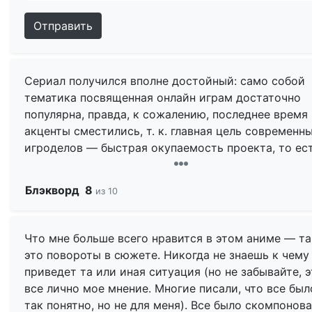
Отправить
Сериал получился вполне достойный: само собой
тематика посвященная онлайн играм достаточно
популярна, правда, к сожалению, последнее время
акценты сместились, т. к. главная цель современн
игроделов — быстрая окупаемость проекта, то ес
деньги, а не душа, поэтому с каждым новым годо
всё меньше новых игр, всё больше клонов. Скорее
Блэкворд
8
из 10
всего из-за этого познакомиться/прочувствовать/
сопереживать героям/миру в наши дни в играх ре
получается… ибо стало всё в играх фальшиво,
Что мне больше всего нравится в этом аниме — та
клишированно и дешево.
это повороты в сюжете. Никогда не знаешь к чему
приведет та или иная ситуация (но не забывайте, 
Сам же ЛХ в первую очередь построен на игровых
все лично мое мнение. Многие писали, что все был
понятиях, потому там много комментариев и
так понятно, но не для меня). Все было скомпонов