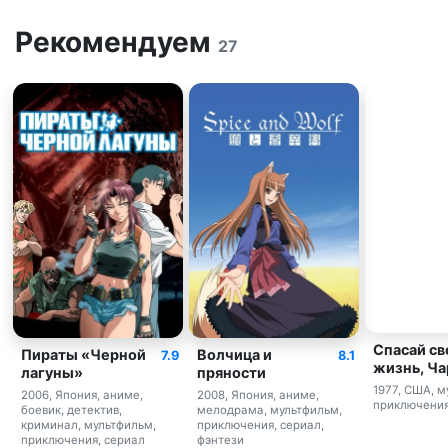
Рекомендуем
27
Спасай с
Пираты «Черной
Волчица и
7.9
8.1
жизнь, Ча
лагуны»
пряности
1977, США, м
2006, Япония, аниме,
2008, Япония, аниме,
приключения
боевик, детектив,
мелодрама, мультфильм,
криминал, мультфильм,
приключения, сериал,
приключения, сериал
фэнтези