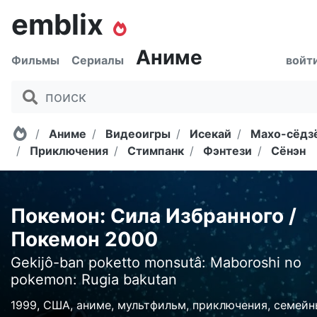
emblix
Аниме
Фильмы
Сериалы
войт
Главная
Аниме
Видеоигры
Исекай
Махо-сёдз
Приключения
Стимпанк
Фэнтези
Сёнэн
Покемон: Сила Избранного /
Покемон 2000
Gekijô-ban poketto monsutâ: Maboroshi no
pokemon: Rugia bakutan
1999, США, аниме, мультфильм, приключения, семей