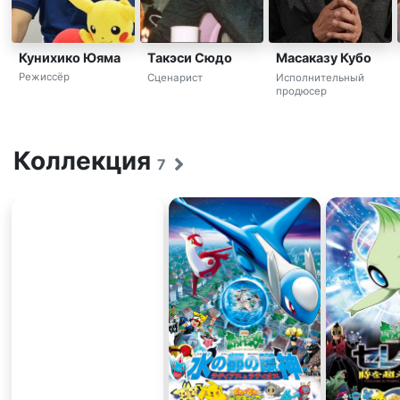
Кунихико Юяма
Такэси Сюдо
Масаказу Кубо
Режиссёр
Сценарист
Исполнительный
продюсер
Коллекция
7