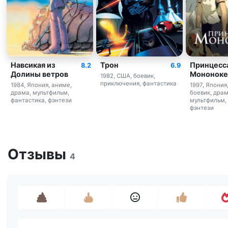
Навсикая из
Трон
Принцесс
8.2
6.9
Долины ветров
Мононоке
1982, США, боевик,
приключения, фантастика
1984, Япония, аниме,
1997, Япония
драма, мультфильм,
боевик, драм
фантастика, фэнтези
мультфильм,
фэнтези
Отзывы
4