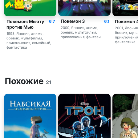
Покемон 3
Покемон: Мьюту
Покемон 
6.1
6.7
против Мью
2000, Япония, аниме,
2001, Япония
боевик, мультфильм,
боевик, муль
1998, Япония, аниме,
приключения, фэнтези
приключения
боевик, мультфильм,
фантастика
приключения, семейный,
фантастика
Похожие
21