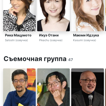
Рика Мацумото
Икуэ Отани
Маюми Идзука
Satoshi (озвучка)
Pikachu (озвучка)
Kasumi (озвучка)
Съемочная группа
47