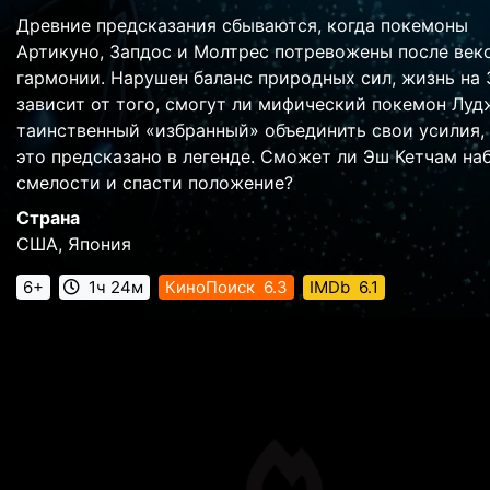
Древние предсказания сбываются, когда покемоны
Артикуно, Запдос и Молтрес потревожены после век
гармонии. Нарушен баланс природных сил, жизнь на
зависит от того, смогут ли мифический покемон Луд
таинственный «избранный» объединить свои усилия,
это предсказано в легенде. Сможет ли Эш Кетчам на
смелости и спасти положение?
Страна
США, Япония
6+
1ч 24м
КиноПоиск
6.3
IMDb
6.1