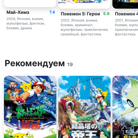
Май-Химэ
7.4
Покемон 5: Герои
Покемон 
5.9
2004, Япония, аниме,
2002, Япония, аниме,
2001, Япония
мультфильм, фэнтези,
боевик, криминал,
боевик, муль
боевик, драма
мультфильм, приключения,
приключения
семейный, фантастика
фантастика
Рекомендуем
19