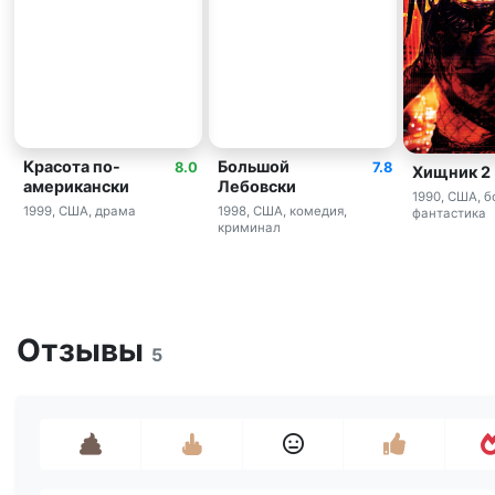
Красота по-
Большой
8.0
7.8
Хищник 2
американски
Лебовски
1990, США, б
1999, США, драма
1998, США, комедия,
фантастика
криминал
Отзывы
5