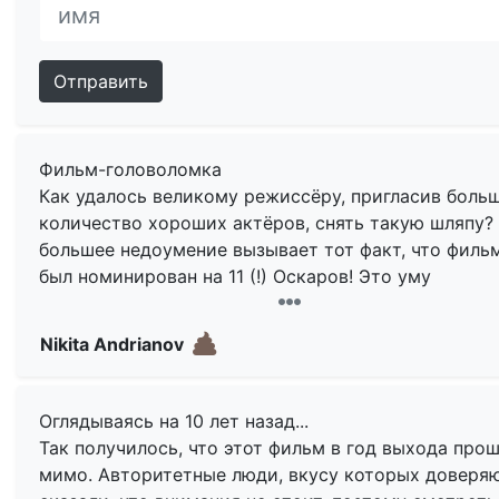
Отправить
Фильм-головоломка
Как удалось великому режиссёру, пригласив боль
количество хороших актёров, снять такую шляпу?
большее недоумение вызывает тот факт, что филь
был номинирован на 11 (!) Оскаров! Это уму
непостижимо.
Nikita Andrianov
Скорсезе решил сыграть на поле Уэса Андерсона 
облажался. Получилась красочная, но скучнейшая
тягомотина с красивыми костюмами, слегка
Оглядываясь на 10 лет назад...
бутафорскими декорациями и избытком скрупулё
Так получилось, что этот фильм в год выхода про
деталей, никому кроме их авторов, кажется,
мимо. Авторитетные люди, вкусу которых доверяю
неинтересных. Потому что фильм не цепляет и