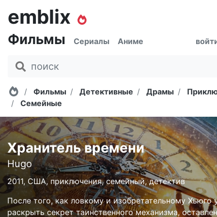
emblix
Фильмы
Сериалы
Аниме
войт
Главная
Фильмы
Детективные
Драмы
Приклю
Семейные
Хранитель времени
Hugo
2011, США, приключения, семейный, детектив
После того, как ловкому и изобретательному Хьюго 
раскрыть секрет таинственного механизма, оставле