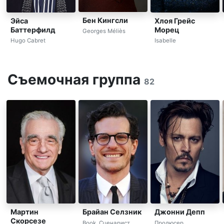
Бен Кингсли
Эйса
Хлоя Грейс
Баттерфилд
Морец
Georges Méliès
Hugo Cabret
Isabelle
Съемочная группа
82
Мартин
Брайан Селзник
Джонни Депп
Скорсезе
Book, Сценарист
Продюсер