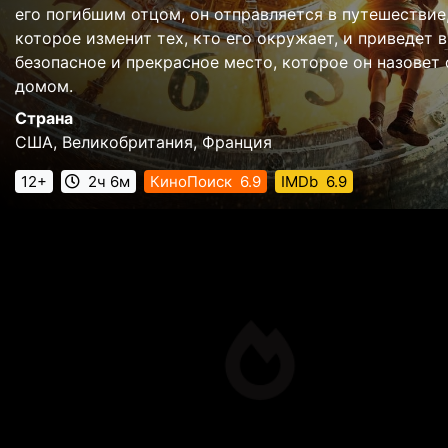
его погибшим отцом, он отправляется в путешествие
которое изменит тех, кто его окружает, и приведет в
безопасное и прекрасное место, которое он назовет
домом.
Страна
США, Великобритания, Франция
12+
2ч 6м
КиноПоиск
6.9
IMDb
6.9