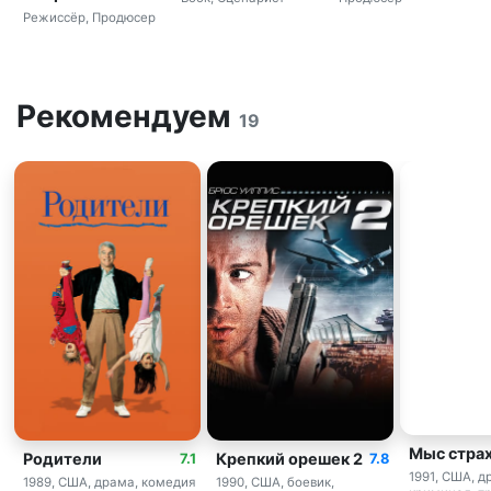
Режиссёр, Продюсер
Рекомендуем
19
Мыс стра
Родители
Крепкий орешек 2
7.1
7.8
1991, США, д
1989, США, драма, комедия
1990, США, боевик,