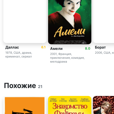
Даллас
Борат
6.1
Амели
8.0
1978, США, драма,
2006, США, 
2001, Франция,
криминал, сериал
приключения, комедия,
мелодрама
Похожие
21