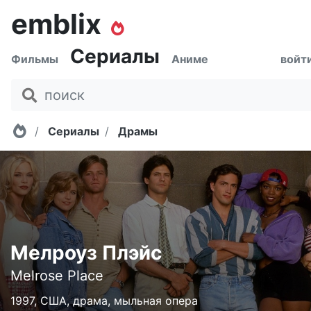
emblix
Сериалы
Фильмы
Аниме
войт
Главная
Сериалы
Драмы
Мелроуз Плэйс
Melrose Place
1997, США, драма, мыльная опера