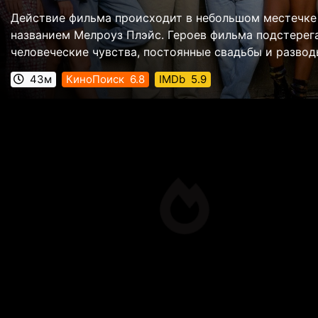
Действие фильма происходит в небольшом местечке
названием Мелроуз Плэйс. Героев фильма подстерег
человеческие чувства, постоянные свадьбы и развод
43м
КиноПоиск
6.8
IMDb
5.9