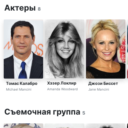
Актеры
8
Хэзер Локлир
Томас Калабро
Джози Биссет
Amanda Woodward
Michael Mancini
Jane Mancini
Съемочная группа
5