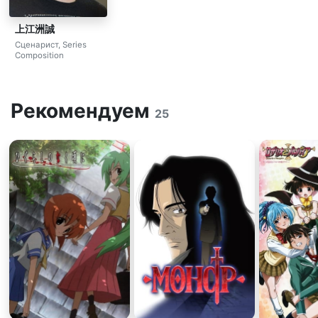
上江洲誠
Сценарист, Series
Composition
Рекомендуем
25