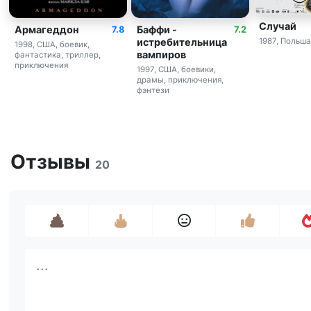
Случай
Армагеддон
Баффи -
7.8
7.2
истребительница
1987, Польша
1998, США, боевик,
вампиров
фантастика, триллер,
приключения
1997, США, боевики,
драмы, приключения,
фэнтези
Отзывы
20