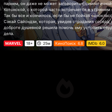
парнем, он даже не может заговорить с симпатичной
Котонохой, с которой часто встречается в утреннем 
Так бы все и кончилось, если бы не бойкая одноклас
Сэкай Сайондзи, которая, увидев страдания соседа, 
доброте душевной решила помочь ему устроить сер
дела.
MARVEL
18+
25м
КиноПоиск
6.8
IMDb
6.0