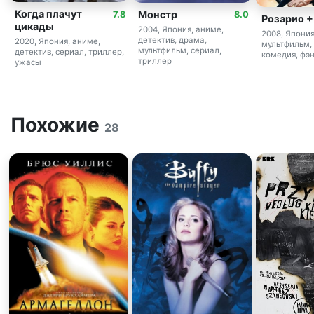
Когда плачут
Монстр
7.8
8.0
Розарио +
цикады
2004, Япония, аниме,
2008, Япония
детектив, драма,
2020, Япония, аниме,
мультфильм,
мультфильм, сериал,
детектив, сериал, триллер,
комедия, фэ
триллер
ужасы
Похожие
28