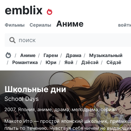
emblix
Аниме
Фильмы
Сериалы
войт
Главная
Аниме
Гарем
Драма
Музыкальный
Романтика
Юри
Яой
Дзёсэй
Сёдзё
Школьные дни
School Days
2007, Япония, аниме, драма, мелодрама, сериал
Макото Ито — простой японский школьник, привык
плыть по течению. Чувствуя себя ничем не выдающи