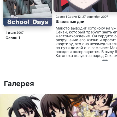
Сезон 1 Серия 12
, 27 сентября 2007
Школьные дни
Макото выводит Котоноху на ужи
Секаи, который требует знать е
4 июля 2007
местонахождение. Он сердито о
Сезон 1
разрушении его жизни и просит 
квартиру, что она незамедлител
по пути домой она замечает Мак
поезде и возвращается. В пылу 
Котоноха целуются перед Секае
уходит. Ситуация ухудшается по
когда она получает от него соо
требованием сделать аборт. На
договорившись поговорить в св
Секай жестоко закалывает Мак
ножом и убегает. В ту ночь она
Галерея
с его телефона с просьбой прис
крыше школы, где она встречае
ей отрубленную голову Макото,
Секаи с помощью дозуки , в резу
падает и умирает в фонтане кро
подруга вышла из строя, Котоно
Секаи, но, согласно монологу Ко
там плода.