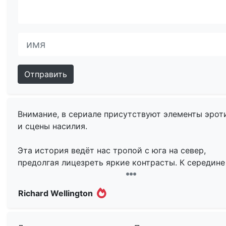
Отправить
Внимание, в сериале присутствуют элементы эрот
и сцены насилия.
Эта история ведёт нас тропой с юга на север,
предолгая лицезреть яркие контрасты. К середине
хронометража, приходит понимание, что белое ст
серым и скоро окрасится в чёрный. Оказавшись
Richard Wellington
заинтригованными сюжетом, Вы окажетесь связан
будете смотреть в покадровой съёмке как увядаю
цветы. Образно конечно, но эффект тот же.