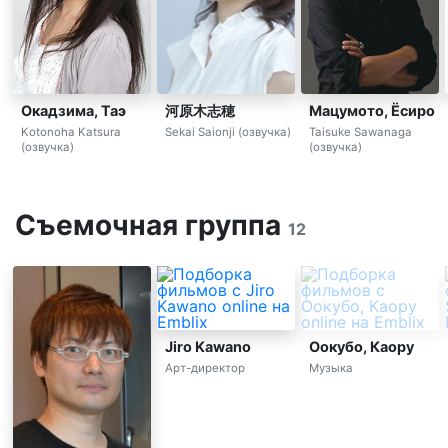
Окадзима, Таэ
河原木志穂
Мацумото, Ёсиро
Kotonoha Katsura
Sekai Saionji (озвучка)
Taisuke Sawanaga
(озвучка)
(озвучка)
Съемочная группа
12
Jiro Kawano
Оокубо, Каору
Арт-директор
Музыка