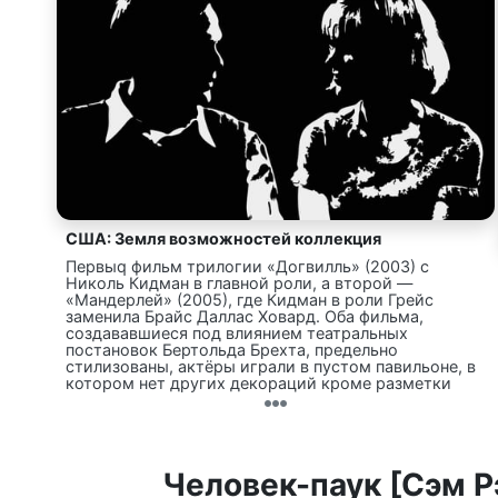
США: Земля возможностей коллекция
Первыq фильм трилогии «Догвилль» (2003) с
Николь Кидман в главной роли, а второй —
«Мандерлей» (2005), где Кидман в роли Грейс
заменила Брайс Даллас Ховард. Оба фильма,
создававшиеся под влиянием театральных
постановок Бертольда Брехта, предельно
стилизованы, актёры играли в пустом павильоне, в
котором нет других декораций кроме разметки
мелом по полу. Планировалось, что так же будет
снят и заключительный фильм трилогии, который
будет называться «Вашингтон», где должны были
играть Кидман и Ховард одновременно, однако он
не был реализован, после полугодовой работы фон
Человек-паук [Сэм 
Триер забросил сценарий.