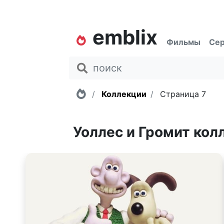
emblix
Фильмы
Се
Главная
Коллекции
Страница 7
Уоллес и Громит ко