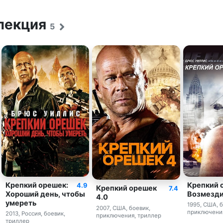
лекция
5
Крепкий орешек:
Крепкий 
4.9
Крепкий орешек
7.4
Хороший день, чтобы
Возмезд
4.0
умереть
1995, США, б
2007, США, боевик,
приключения
2013, Россия, боевик,
приключения, триллер
триллер