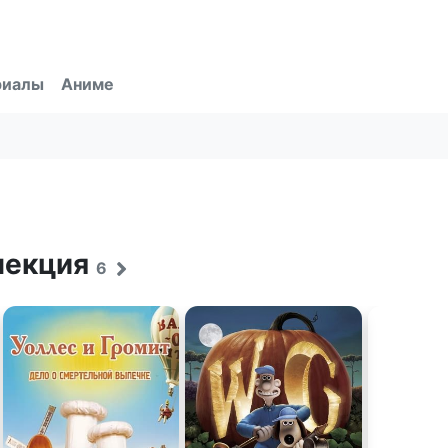
риалы
Аниме
ллекция
6