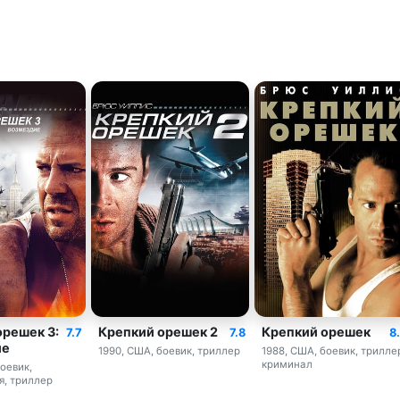
орешек 3:
Крепкий орешек 2
Крепкий орешек
7.7
7.8
8
ие
1990, США, боевик, триллер
1988, США, боевик, трилле
криминал
оевик,
, триллер