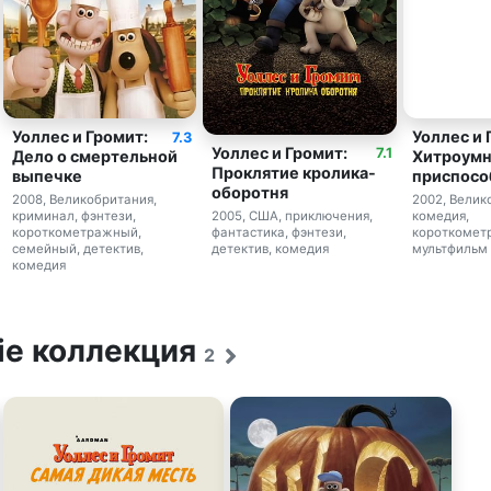
Уоллес и Громит:
Уоллес и 
7.3
Уоллес и Громит:
7.1
Дело о смертельной
Хитроум
Проклятие кролика-
выпечке
приспосо
оборотня
2008, Великобритания,
2002, Велик
2005, США, приключения,
криминал, фэнтези,
комедия,
фантастика, фэнтези,
короткометражный,
короткомет
детектив, комедия
семейный, детектив,
мультфильм
комедия
vie коллекция
2