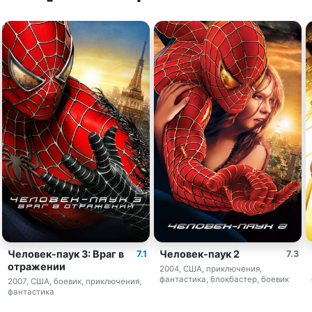
Человек-паук 3: Враг в
Человек-паук 2
7.1
7.3
отражении
2004, США, приключения,
фантастика, блокбастер, боевик
2007, США, боевик, приключения,
фантастика