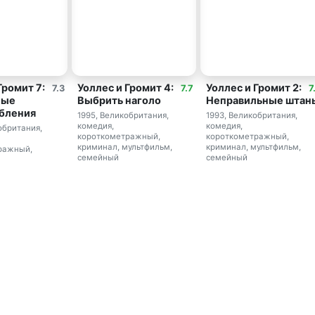
Громит 7:
Уоллес и Громит 4:
Уоллес и Громит 2:
7.3
7.7
7
ные
Выбрить наголо
Неправильные штан
бления
1995, Великобритания,
1993, Великобритания,
комедия,
комедия,
обритания,
короткометражный,
короткометражный,
криминал, мультфильм,
криминал, мультфильм,
ражный,
семейный
семейный