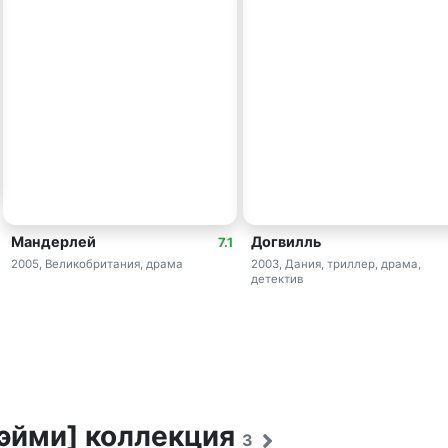
Мандерлей
Догвилль
7.1
2005, Великобритания, драма
2003, Дания, триллер, драма,
детектив
Рэйми] коллекция
3