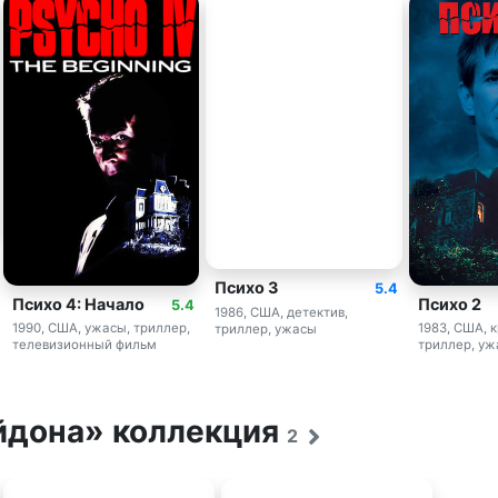
Психо 3
5.4
Психо 4: Начало
Психо 2
5.4
1986, США, детектив,
1990, США, ужасы, триллер,
1983, США, 
триллер, ужасы
телевизионный фильм
триллер, у
йдона» коллекция
2