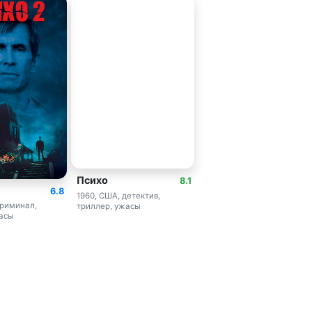
Психо
8.1
6.8
1960, США, детектив,
криминал,
триллер, ужасы
жасы