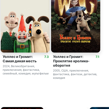
Уоллес и Громит:
Уоллес и Громит:
7.3
7.1
Самая дикая месть
Проклятие кролика-
оборотня
2024, Великобритания,
приключения, фантастика,
2005, США, приключения,
семейный, комедия, мультфильм
фантастика, фэнтези, детектив,
комедия