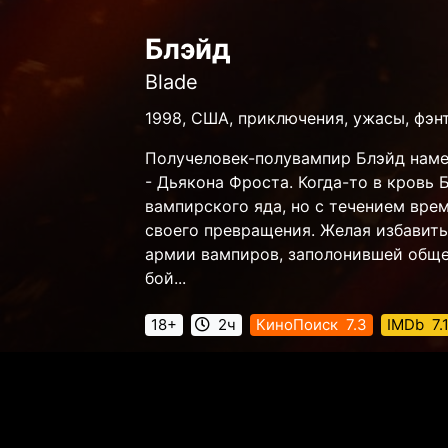
Блэйд
Blade
1998, США, приключения, ужасы, фэнт
Получеловек-полувампир Блэйд наме
- Дьякона Фроста. Когда-то в кровь
вампирского яда, но с течением вре
своего превращения. Желая избавит
армии вампиров, заполонившей обще
бой...
18+
2ч
КиноПоиск
7.3
IMDb
7.