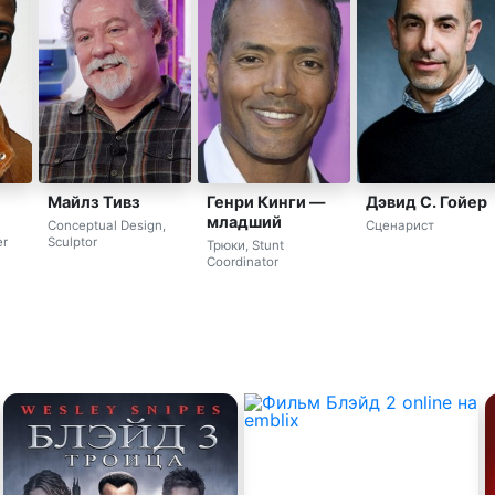
Майлз Тивз
Генри Кинги —
Дэвид С. Гойер
младший
l
Conceptual Design,
Сценарист
er
Sculptor
Трюки, Stunt
Coordinator