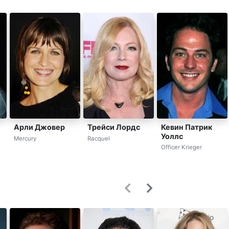
Кевин Патрик
Арли Джовер
Трейси Лордс
Уоллс
Mercury
Racquel
Officer Krieger