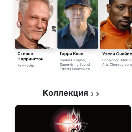
Стивен
Гарри Коэн
Уэсли Снайпс
Норрингтон
Sound Designer,
Продюсер, Martia
Supervising Sound
Arts Choreograph
Режиссёр
Effects Монтажер
Коллекция
3