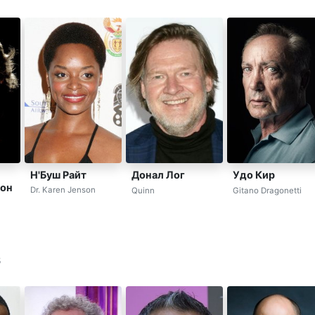
Н'Буш Райт
Донал Лог
Удо Кир
он
Dr. Karen Jenson
Quinn
Gitano Dragonetti
3