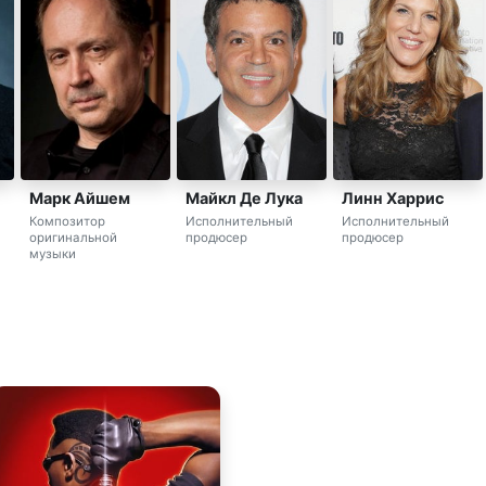
Марк Айшем
Майкл Де Лука
Линн Харрис
Композитор
Исполнительный
Исполнительный
оригинальной
продюсер
продюсер
музыки