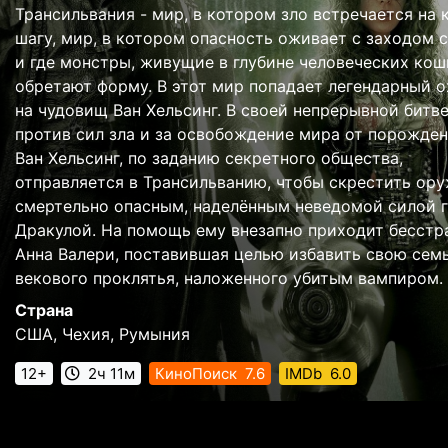
Трансильвания - мир, в котором зло встречается на
шагу, мир, в котором опасность оживает с заходом с
и где монстры, живущие в глубине человеческих кош
обретают форму. В этот мир попадает легендарный о
на чудовищ Ван Хельсинг. В своей непрерывной битв
против сил зла и за освобождение мира от порожден
Ван Хельсинг, по заданию секретного общества,
отправляется в Трансильванию, чтобы скрестить ору
смертельно опасным, наделённым неведомой силой 
Дракулой. На помощь ему внезапно приходит бесстр
Анна Валери, поставившая целью избавить свою сем
векового проклятья, наложенного убитым вампиром.
Страна
США, Чехия, Румыния
12+
2ч 11м
КиноПоиск
7.6
IMDb
6.0