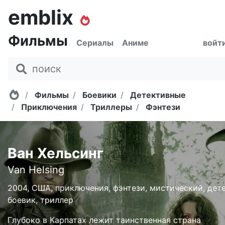
emblix
Фильмы
Сериалы
Аниме
войт
Главная
Фильмы
Боевики
Детективные
Приключения
Триллеры
Фэнтези
Ван Хельсинг
Van Helsing
2004, США, приключения, фэнтези, мистический, дете
боевик, триллер
Глубоко в Карпатах лежит таинственная страна