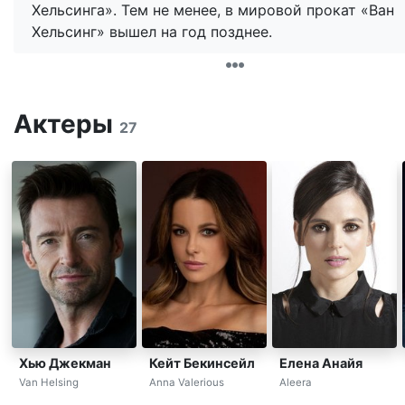
Хельсинга». Тем не менее, в мировой прокат «Ван
Хельсинг» вышел на год позднее.
Актеры
27
Хью Джекман
Кейт Бекинсейл
Елена Анайя
Van Helsing
Anna Valerious
Aleera