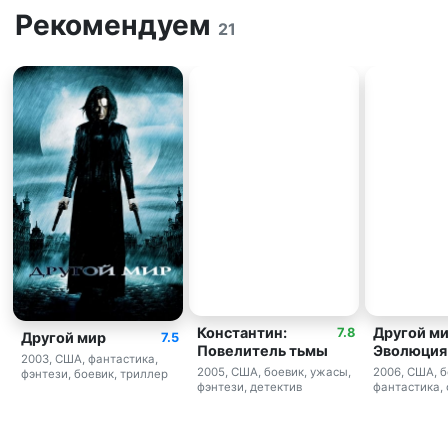
Рекомендуем
21
Константин:
Другой ми
7.8
Другой мир
7.5
Повелитель тьмы
Эволюция
2003, США, фантастика,
2005, США, боевик, ужасы,
2006, США, б
фэнтези, боевик, триллер
фэнтези, детектив
фантастика,