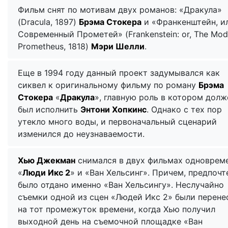
Фильм снят по мотивам двух романов: «Дракула»
(Dracula, 1897)
Брэма Стокера
и «Франкенштейн, и
Современный Прометей» (Frankenstein: or, The Mod
Prometheus, 1818)
Мэри Шелли
.
Еще в 1994 году данный проект задумывался как
сиквел к оригинальному фильму по роману
Брэма
Стокера
«
Дракула
», главную роль в котором долж
был исполнить
Энтони Хопкинс
. Однако с тех пор
утекло много воды, и первоначальный сценарий
изменился до неузнаваемости.
Хью Джекман
снимался в двух фильмах одновреме
«
Люди Икс 2
» и «Ван Хельсинг». Причем, предпочт
было отдано именно «Ван Хельсингу». Неслучайно
съемки одной из сцен «Людей Икс 2» были перене
на тот промежуток времени, когда Хью получил
выходной день на съемочной площадке «Ван