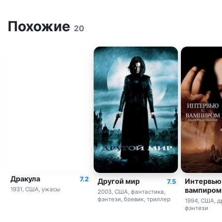
Похожие
20
Дракула
7.2
Другой мир
Интервью
7.5
вампиром
1931, США, ужасы
2003, США, фантастика,
фэнтези, боевик, триллер
1994, США, д
фэнтези