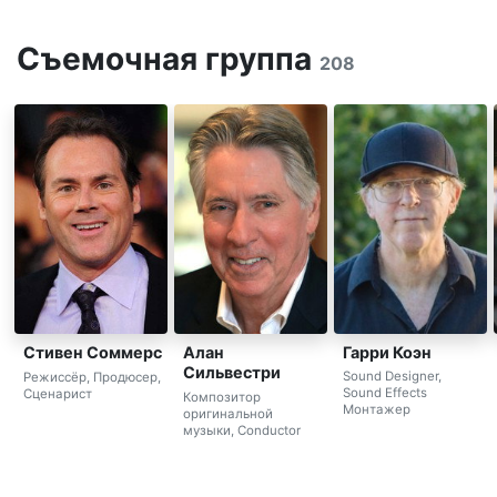
Съемочная группа
208
Гарри Коэн
Стивен Соммерс
Алан
Сильвестри
Sound Designer,
Режиссёр, Продюсер,
Sound Effects
Сценарист
Композитор
Монтажер
оригинальной
музыки, Conductor