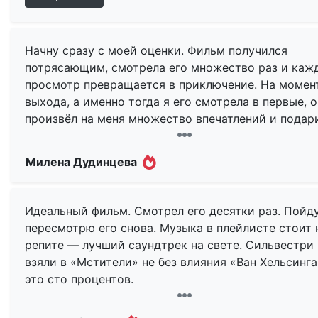
Начну сразу с моей оценки. Фильм получился
потрясающим, смотрела его множество раз и каж
просмотр превращается в приключение. На момен
выхода, а именно тогда я его смотрела в первые, о
произвёл на меня множество впечатлений и подар
бурю эмоций. Картина естественно не новая, но по
прежнему актуальна к просмотру. Не смотря на
Милена Дудинцева
возраст, спэцэффекты не кажутся топорными, а
качество изображения по-прежнему не вызывает
отвращения.
Идеальный фильм. Смотрел его десятки раз. Пойд
пересмотрю его снова. Музыка в плейлисте стоит 
Отличный сюжет, сказка про вампиров с элемента
репите — лучший саундтрек на свете. Сильвестри
боевика, на сколько мне известно на момент 2004
взяли в «Мстители» не без влияния «Ван Хельсинга
это была одна из немногих картин снятых в таком
это сто процентов.
сочетании и именно это даёт ей уникальность. С
разворачивается быстро. Соответственно заскуча
Да, возможно на мой вкус повлияло то, что смотре