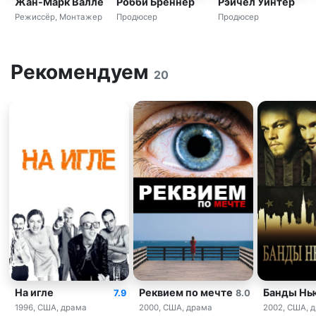
Жан-Марк Валле
Робби Бреннер
Рэйчел Уинтер
Режиссёр, Монтажер
Продюсер
Продюсер
Рекомендуем
20
На игле
Реквием по мечте
Банды Нь
7.9
8.0
1996, США, драма
2000, США, драма
2002, США, 