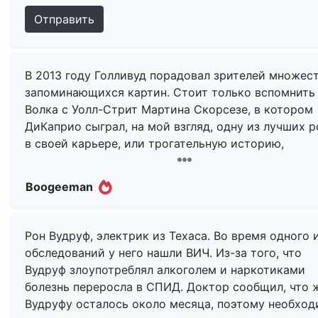
Отправить
В 2013 году Голливуд порадовал зрителей множес
запоминающихся картин. Стоит только вспомнить
Волка с Уолл-Стрит Мартина Скорсезе, в котором
ДиКаприо сыграл, на мой взгляд, одну из лучших 
в своей карьере, или трогательную историю,
рассказанную нам в фильме «12 лет рабства», кот
к слову, забрал главную награду на ежегодном Оск
Boogeeman
В одном ряду с этими кинолентами стоит основан
на реальных событиях картина Жан-Марка Валле
Рон Вудруф, электрик из Техаса. Во время одного 
«Далласский клуб покупателей». Фильм рассказыв
обследований у него нашли ВИЧ. Из-за того, что
нам историю техасского родео-ковбоя Рона Вудр
Вудруф злоупотреблял алкоголем и наркотиками
(Мэттью МакКонахи), который в 1985 после
болезнь переросла в СПИД. Доктор сообщил, что 
несчастного случая на работе оказывается в больн
Вудруфу осталось около месяца, поэтому необхо
где ему диагностируют СПИД — новую и