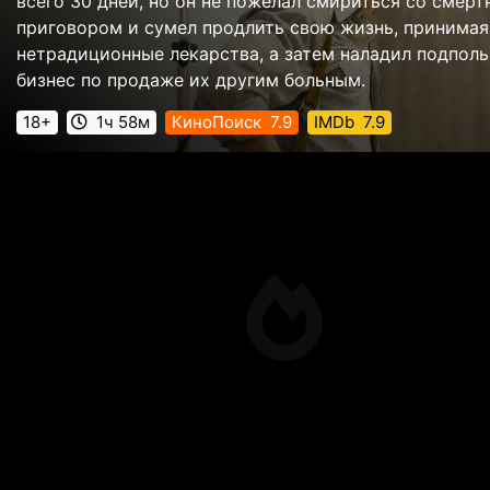
всего 30 дней, но он не пожелал смириться со смер
приговором и сумел продлить свою жизнь, принимая
нетрадиционные лекарства, а затем наладил подпол
бизнес по продаже их другим больным.
18+
1ч 58м
КиноПоиск
7.9
IMDb
7.9