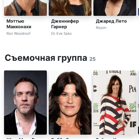
Джаред Лето
Мэттью
Дженнифер
Макконахи
Гарнер
Rayon
Ron Woodroof
Dr. Eve Saks
Съемочная группа
25