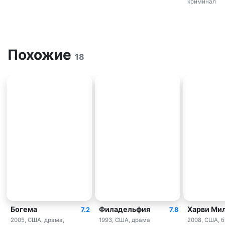
криминал
Похожие
18
Богема
Филадельфия
Харви Ми
7.2
7.8
2005, США, драма,
1993, США, драма
2008, США, б