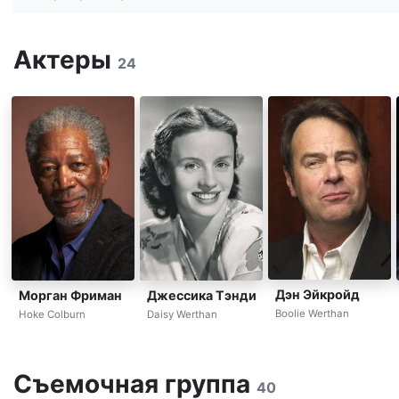
Актеры
24
Дэн Эйкройд
Морган Фриман
Джессика Тэнди
Boolie Werthan
Hoke Colburn
Daisy Werthan
Съемочная группа
40