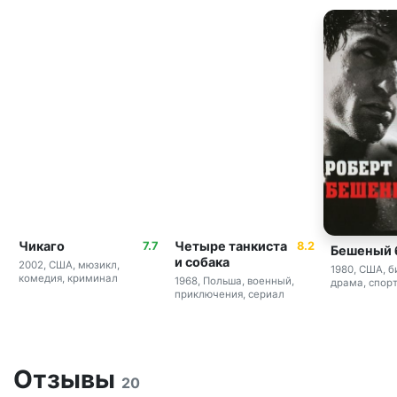
Чикаго
Четыре танкиста
7.7
8.2
Бешеный 
и собака
2002, США, мюзикл,
1980, США, б
комедия, криминал
1968, Польша, военный,
драма, спор
приключения, сериал
Отзывы
20