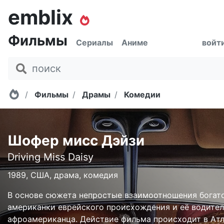
emblix
Фильмы
Сериалы
Аниме
войт
Главная
Фильмы
Драмы
Комедии
Шофер мисс Дэйзи
Driving Miss Daisy
1989, США, драма, комедия
В основе сюжета непростые взаимоотношения богат
американки еврейского происхождения и её водител
афроамериканца. Действие фильма происходит в Атл