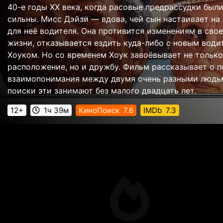
40-е годы XX века, когда расовые предрассудки был
сильны. Мисс Дэйзи — вдова, чей сын настаивает на
для неё водителя. Она противится изменениям в сво
жизни, отказывается ездить куда-либо с новым води
Хоуком. Но со временем Хоук завоёвывает не только
расположение, но и дружбу. Фильм рассказывает о п
взаимопонимания между двумя очень разными людь
поиски эти занимают без малого двадцать лет.
12+
1ч 39м
КиноПоиск
7.6
IMDb
7.3