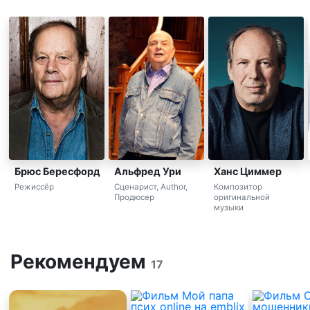
Брюс Бересфорд
Альфред Ури
Ханс Циммер
Режиссёр
Сценарист, Author,
Композитор
Продюсер
оригинальной
музыки
Рекомендуем
17