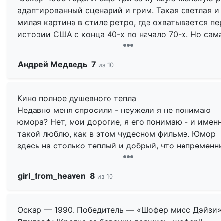
адаптированный сценарий и грим. Такая светлая и
милая картина в стиле ретро, где охватывается п
истории США с конца 40-х по начало 70-х. Но сам
история, типа речей Мартина Лютера Кинга, тут
больше фоном. Перед нами разворачивается драм
Андрей Медведь
7
из 10
отношений пожилой мисс Дэйзи и её чернокожего
шофера Хоука. Постепенно, через споры и мелочн
придирки, между ними возникает своеобразная
Кино полное душевного тепла
дружба. Перед нами возникает образ провинциал
Недавно меня спросили - неужели я не понимаю
Америки середины прошлого века, которая стоит 
юмора? Нет, мои дорогие, я его понимаю - и имен
пороге глобальных перемен. Такая раскрашенная,
такой люблю, как в этом чудесном фильме. Юмор
немного прилизанная фотография тех времен, как
здесь на столько теплый и добрый, что непремен
будто со старых почтовых открыток. И в этом см
атрибутом при просмотре кино для вас станут пле
и мисс Дэйзи, и её шофер представители уже
горячий кофе...
girl_from_heaven
8
почившей эпохи, уходящей вместе с ними.
из 10
Как же мил и обаятелен герой Моргана Фримана - 
Сама постановка и режиссура Бересфорда не осо
первого его появления в кадре и до полней секун
Оскар — 1990. Победитель — «Шофер мисс Дэйзи
впечатляют. Во многом тащят картину актёры. Дуэ
ленты. Его противостояние с главной героиней